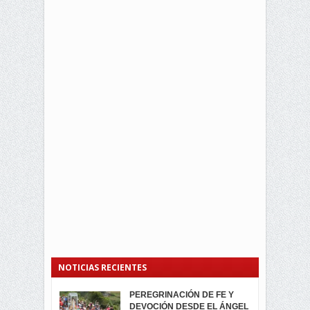
NOTICIAS RECIENTES
PEREGRINACIÓN DE FE Y
PROCESIÓN DE LA VIRGEN
SEGUNDA VUELTA
DEVOCIÓN DESDE EL ÁNGEL
DE LA CARIDAD 2024
ELECCIONES