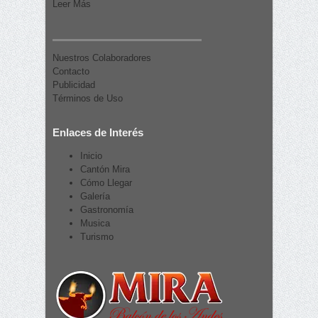
Leer Más
Nuestros Colaboradores
Contacto
Publicidad
Términos de Uso
Enlaces de Interés
Inicio
Cantón Mira
Cómo Llegar
Galería
Gastronomía
Musica
Turismo