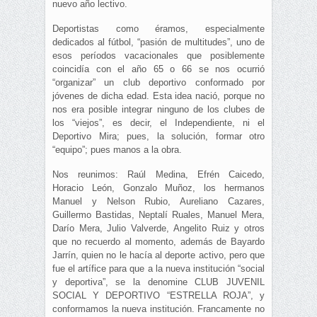
nuevo año lectivo.
Deportistas como éramos, especialmente
dedicados al fútbol, “pasión de multitudes”, uno de
esos períodos vacacionales que posiblemente
coincidía con el año 65 o 66 se nos ocurrió
“organizar” un club deportivo conformado por
jóvenes de dicha edad. Esta idea nació, porque no
nos era posible integrar ninguno de los clubes de
los “viejos”, es decir, el Independiente, ni el
Deportivo Mira; pues, la solución, formar otro
“equipo”; pues manos a la obra.
Nos reunimos: Raúl Medina, Efrén Caicedo,
Horacio León, Gonzalo Muñoz, los hermanos
Manuel y Nelson Rubio, Aureliano Cazares,
Guillermo Bastidas, Neptalí Ruales, Manuel Mera,
Darío Mera, Julio Valverde, Angelito Ruiz y otros
que no recuerdo al momento, además de Bayardo
Jarrín, quien no le hacía al deporte activo, pero que
fue el artífice para que a la nueva institución “social
y deportiva”, se la denomine CLUB JUVENIL
SOCIAL Y DEPORTIVO “ESTRELLA ROJA”, y
conformamos la nueva institución. Francamente no