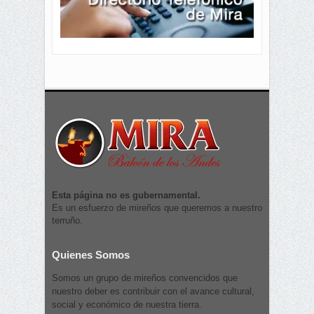
Esta página no es gubernamental.
Es un esfuerzo de mireños que queremos a nuestro
terruño.
Quienes Somos
Somos un grupo de mireños convencidos que
nuestro deber es contribuir con el avance cultural,
social y económico de nuestra tierra.