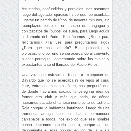
Asustados, confundidos y perplejos, nos aseamos
luego del agotador ejercicio físico que representaba
jugarse un partido de fútbol de noventa minutos, sin
reemplazos posibles, en cancha de cangagua y
con zapatos de “pupos” de suela, para luego acudir
al llamado del Padre. Pensábamos: ¿Sería para
felicitarnos? ¿Tal vez para preguntarnos algo?
¿Para qué nos llamaría? Bien peinaditos y
olorosos, uno por uno se iba acercando al convento
o casa parroquial, comentando sobre los rivales y
expectantes ante el llamado del Padre Pérez.
Una vez que estuvimos todos, a excepción de
Bayardo que no se acercaba ni de lejos al cura,
éste, entrando en santa cólera, nos preguntó que
de dónde habíamos sacado la peregrina idea de
formar otro club y más que nada, de dónde
habíamos sacado el famoso nombrecito de Estrella
Roja conque lo habíamos bautizado. Luego de una
tremenda arenga que nos hacía permanecer
cabizbajos a todos, nos explicó que ese nombre
nunca debíamos haberlo puesto, porque así se
denominaba el más popular equipo de la Rusia