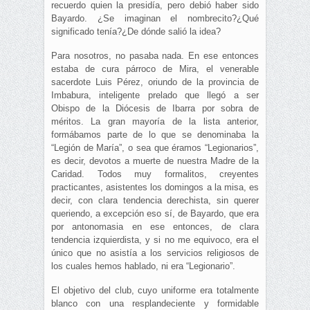
recuerdo quien la presidía, pero debió haber sido
Bayardo. ¿Se imaginan el nombrecito?¿Qué
significado tenía?¿De dónde salió la idea?
Para nosotros, no pasaba nada. En ese entonces
estaba de cura párroco de Mira, el venerable
sacerdote Luis Pérez, oriundo de la provincia de
Imbabura, inteligente prelado que llegó a ser
Obispo de la Diócesis de Ibarra por sobra de
méritos. La gran mayoría de la lista anterior,
formábamos parte de lo que se denominaba la
“Legión de María”, o sea que éramos “Legionarios”,
es decir, devotos a muerte de nuestra Madre de la
Caridad. Todos muy formalitos, creyentes
practicantes, asistentes los domingos a la misa, es
decir, con clara tendencia derechista, sin querer
queriendo, a excepción eso sí, de Bayardo, que era
por antonomasia en ese entonces, de clara
tendencia izquierdista, y si no me equivoco, era el
único que no asistía a los servicios religiosos de
los cuales hemos hablado, ni era “Legionario”.
El objetivo del club, cuyo uniforme era totalmente
blanco con una resplandeciente y formidable