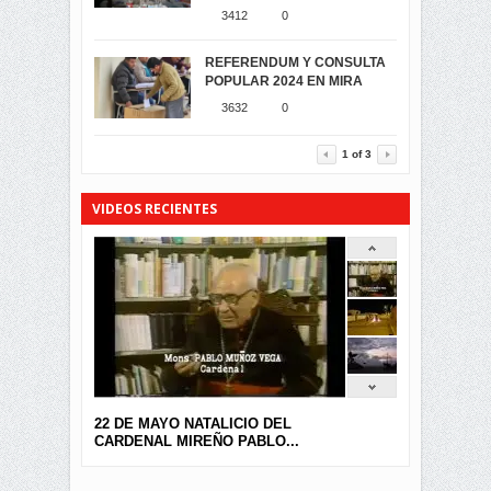
CARCHI...
3412
0
SIMPATIZANTES DE ADN -
2044
0
MIRA CELEBRAN EL
REFERENDUM Y CONSULTA
TRIUNFO DE...
POPULAR 2024 EN MIRA
MIRA.EC FUE
2392
0
GALARDONADA
3632
0
3453
0
1
of
3
VIDEOS RECIENTES
22 DE MAYO NATALICIO DEL
CARDENAL MIREÑO PABLO...