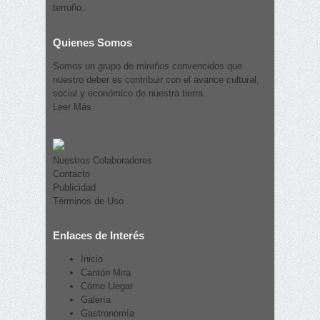
terruño.
Quienes Somos
Somos un grupo de mireños convencidos que
nuestro deber es contribuir con el avance cultural,
social y económico de nuestra tierra.
Leer Más
Nuestros Colaboradores
Contacto
Publicidad
Términos de Uso
Enlaces de Interés
Inicio
Cantón Mira
Cómo Llegar
Galería
Gastronomía