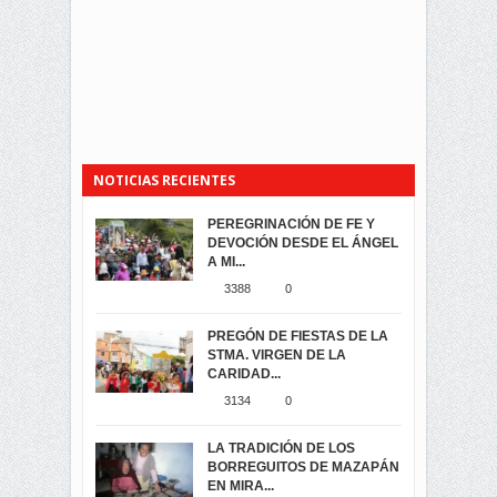
NOTICIAS RECIENTES
PEREGRINACIÓN DE FE Y
PROCESIÓN DE LA VIRGEN
SEGUNDA VUELTA
DEVOCIÓN DESDE EL ÁNGEL
DE LA CARIDAD 2024
ELECCIONES
A MI...
PRESIDENCIALES 2023 EN
3059
0
M...
3388
0
3420
0
LA NAVIDAD ILUMINA A MIRA
PREGÓN DE FIESTAS DE LA
-ENCENDIDO DEL ARBOL DE
STMA. VIRGEN DE LA
ELECCION CRUCIAL:
...
CARIDAD...
SEGUNDA VUELTA
3517
0
PRESIDENCIAL EL 1...
3134
0
3472
0
DÍA DE LOS DIFUNTOS EN
LA TRADICIÓN DE LOS
MIRA
BORREGUITOS DE MAZAPÁN
VIRTUALES ASAMBLEISTAS
3439
0
EN MIRA...
POR LA PROVINCIA DEL