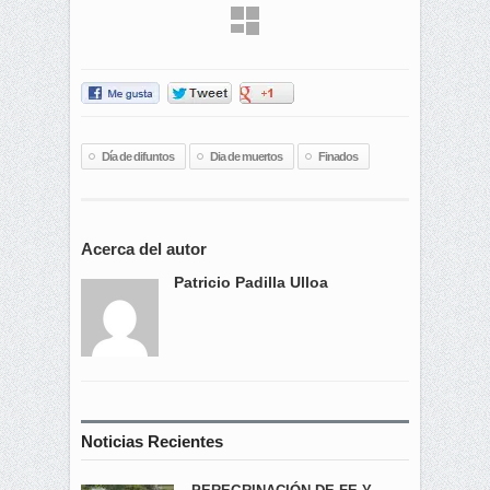
Día de difuntos
Dia de muertos
Finados
Acerca del autor
Patricio Padilla Ulloa
page
1
of 2
Noticias Recientes