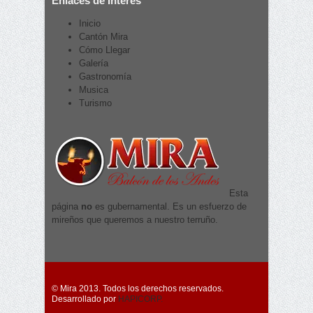
Enlaces de Interés
Inicio
Cantón Mira
Cómo Llegar
Galería
Gastronomía
Musica
Turismo
Esta
página
no
es gubernamental. Es un esfuerzo de
mireños que queremos a nuestro terruño.
© Mira 2013. Todos los derechos reservados.
Desarrollado por
HAPICORP.