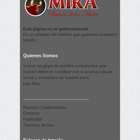
Esta página no es gubernamental.
Es un esfuerzo de mireños que queremos a nuestro
terruño.
Quienes Somos
Somos un grupo de mireños convencidos que
nuestro deber es contribuir con el avance cultural,
social y económico de nuestra tierra.
Leer Más
Nuestros Colaboradores
Contacto
Publicidad
Términos de Uso