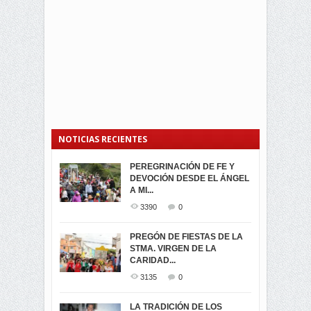
NOTICIAS RECIENTES
PEREGRINACIÓN DE FE Y
PROCESIÓN DE LA VIRGEN
SEGUNDA VUELTA
DEVOCIÓN DESDE EL ÁNGEL
DE LA CARIDAD 2024
ELECCIONES
A MI...
PRESIDENCIALES 2023 EN
3061
0
M...
3390
0
3421
0
LA NAVIDAD ILUMINA A MIRA
PREGÓN DE FIESTAS DE LA
-ENCENDIDO DEL ARBOL DE
STMA. VIRGEN DE LA
ELECCION CRUCIAL:
...
CARIDAD...
SEGUNDA VUELTA
3518
0
PRESIDENCIAL EL 1...
3135
0
3473
0
DÍA DE LOS DIFUNTOS EN
LA TRADICIÓN DE LOS
MIRA