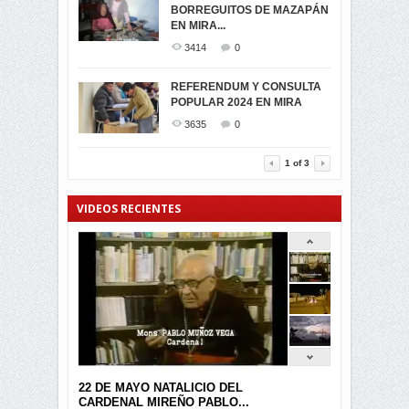
BORREGUITOS DE MAZAPÁN
VIRTUALES ASAMBLEISTAS
3439
0
EN MIRA...
POR LA PROVINCIA DEL
CARCHI...
3414
0
SIMPATIZANTES DE ADN -
2045
0
MIRA CELEBRAN EL
REFERENDUM Y CONSULTA
TRIUNFO DE...
POPULAR 2024 EN MIRA
MIRA.EC FUE
2394
0
GALARDONADA
3635
0
3454
0
1
of
3
VIDEOS RECIENTES
22 DE MAYO NATALICIO DEL
CARDENAL MIREÑO PABLO...