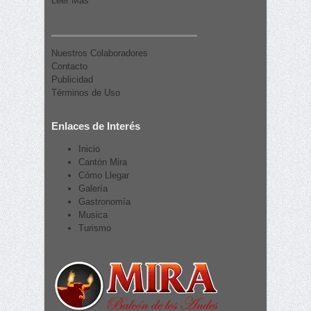
Leer Más
Nuestros Colaboradores
Contacto
Publicidad
Términos de Uso
Enlaces de Interés
Inicio
Cantón Mira
Cómo Llegar
Galería
Gastronomía
Musica
Turismo