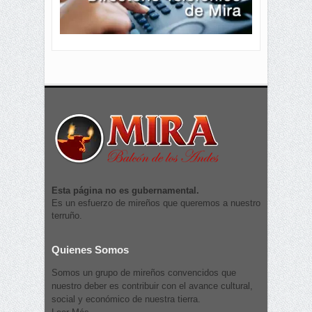
Esta página no es gubernamental.
Es un esfuerzo de mireños que queremos a nuestro
terruño.
Quienes Somos
Somos un grupo de mireños convencidos que
nuestro deber es contribuir con el avance cultural,
social y económico de nuestra tierra.