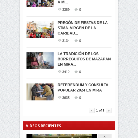
A MI...
PRESIDENCIALES 2023 EN
3060
0
M...
3389
0
3420
0
LA NAVIDAD ILUMINA A MIRA
PREGÓN DE FIESTAS DE LA
-ENCENDIDO DEL ARBOL DE
STMA. VIRGEN DE LA
ELECCION CRUCIAL:
...
CARIDAD...
SEGUNDA VUELTA
3517
0
PRESIDENCIAL EL 1...
3134
0
3472
0
DÍA DE LOS DIFUNTOS EN
LA TRADICIÓN DE LOS
MIRA
BORREGUITOS DE MAZAPÁN
VIRTUALES ASAMBLEISTAS
3439
0
EN MIRA...
POR LA PROVINCIA DEL
CARCHI...
3412
0
SIMPATIZANTES DE ADN -
2044
0
MIRA CELEBRAN EL
REFERENDUM Y CONSULTA
TRIUNFO DE...
POPULAR 2024 EN MIRA
MIRA.EC FUE
2393
0
GALARDONADA
3635
0
3453
0
1
of
3
VIDEOS RECIENTES