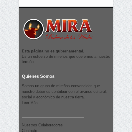
Esta página no es gubernamental.
Es un esfuerzo de mireños que queremos a nuestro
terruño.
Quienes Somos
Somos un grupo de mireños convencidos que
nuestro deber es contribuir con el avance cultural,
social y económico de nuestra tierra.
Leer Más
Nuestros Colaboradores
Contacto