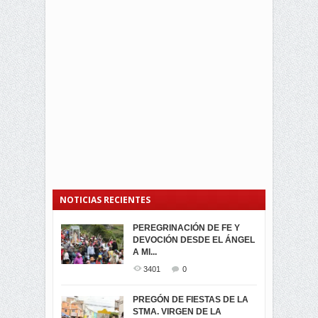
NOTICIAS RECIENTES
PEREGRINACIÓN DE FE Y
PROCESIÓN DE LA VIRGEN
SEGUNDA VUELTA
DEVOCIÓN DESDE EL ÁNGEL
DE LA CARIDAD 2024
ELECCIONES
A MI...
PRESIDENCIALES 2023 EN
3063
0
M...
3401
0
3423
0
LA NAVIDAD ILUMINA A MIRA
PREGÓN DE FIESTAS DE LA
-ENCENDIDO DEL ARBOL DE
STMA. VIRGEN DE LA
ELECCION CRUCIAL:
...