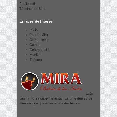
Publicidad
Términos de Uso
Enlaces de Interés
Inicio
Cantón Mira
Cómo Llegar
Galería
Gastronomía
Musica
Turismo
Esta
página
no
es gubernamental. Es un esfuerzo de
mireños que queremos a nuestro terruño.