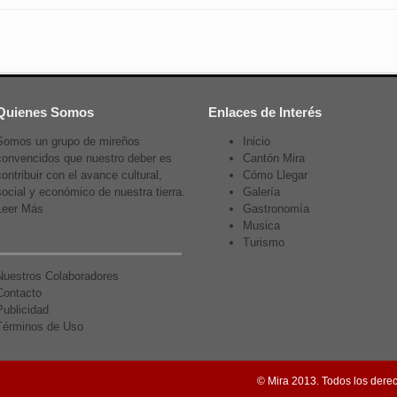
Quienes Somos
Enlaces de Interés
Somos un grupo de mireños
Inicio
convencidos que nuestro deber es
Cantón Mira
contribuir con el avance cultural,
Cómo Llegar
social y económico de nuestra tierra.
Galería
Leer Más
Gastronomía
Musica
Turismo
Nuestros Colaboradores
Contacto
Publicidad
Términos de Uso
© Mira 2013. Todos los dere