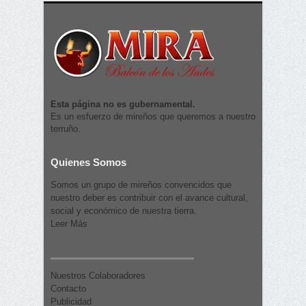
Esta página no es gubernamental.
Es un esfuerzo de mireños que queremos a nuestro
terruño.
Quienes Somos
Somos un grupo de mireños convencidos que
nuestro deber es contribuir con el avance cultural,
social y económico de nuestra tierra.
Leer Más
Nuestros Colaboradores
Contacto
Publicidad