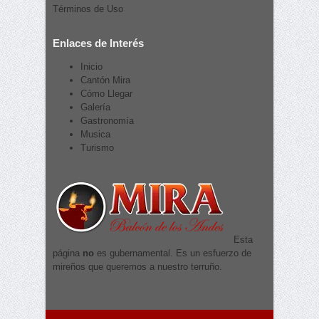
Términos de Uso
Enlaces de Interés
Inicio
Cantón Mira
Cómo Llegar
Galería
Gastronomía
Musica
Turismo
Esta
página
no
es gubernamental. Es un esfuerzo de
mireños que queremos a nuestro terruño.