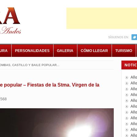
SÍGUENOS EN:
TURA
PERSONALIDADES
GALERIA
CÓMO LLEGAR
TURISMO
NOTIC
OMBAS, CASTILLO Y BAILE POPULAR...
Año
Año
le popular – Fiestas de la Stma. Virgen de la
Año
Año
1568
Año
Año
Año
Año
Año
Año
Año