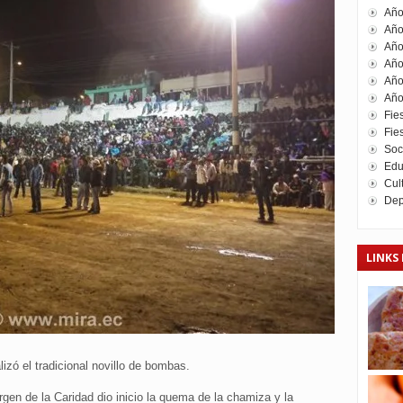
Año
Año
Año
Año
Año
Año
Fie
Fies
Soc
Edu
Cul
Dep
LINKS 
izó el tradicional novillo de bombas.
rgen de la Caridad dio inicio la quema de la chamiza y la