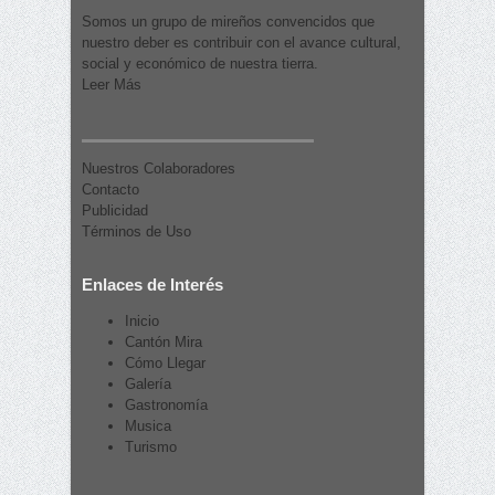
Somos un grupo de mireños convencidos que
nuestro deber es contribuir con el avance cultural,
social y económico de nuestra tierra.
Leer Más
Nuestros Colaboradores
Contacto
Publicidad
Términos de Uso
Enlaces de Interés
Inicio
Cantón Mira
Cómo Llegar
Galería
Gastronomía
Musica
Turismo