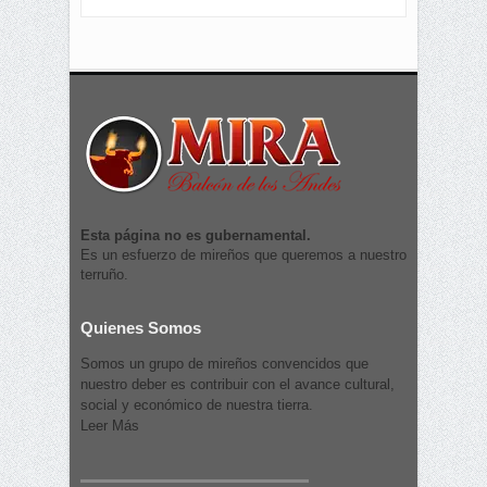
Esta página no es gubernamental.
Es un esfuerzo de mireños que queremos a nuestro
terruño.
Quienes Somos
Somos un grupo de mireños convencidos que
nuestro deber es contribuir con el avance cultural,
social y económico de nuestra tierra.
Leer Más