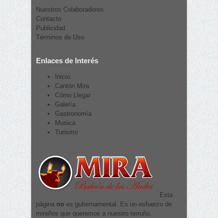
Nuestros Colaboradores
Contacto
Publicidad
Términos de Uso
Enlaces de Interés
Inicio
Cantón Mira
Cómo Llegar
Galería
Gastronomía
Musica
Turismo
Esta
página
no
es gubernamental. Es un esfuerzo de
mireños que queremos a nuestro terruño.