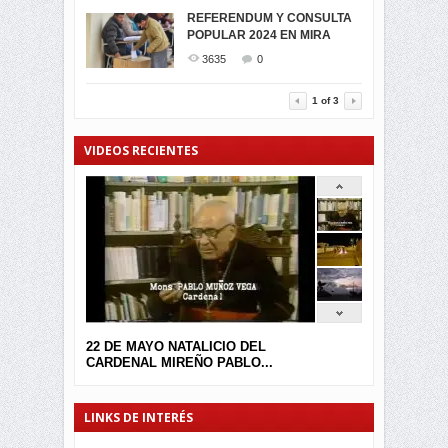
MIRA CELEBRAN EL
REFERENDUM Y CONSULTA
TRIUNFO DE...
POPULAR 2024 EN MIRA
MIRA.EC FUE
2394
0
GALARDONADA
3635
0
3454
0
1
of
3
VIDEOS RECIENTES
22 DE MAYO NATALICIO DEL
CARDENAL MIREÑO PABLO...
LINKS DE INTERÉS