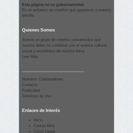
Esta página no es gubernamental.
Es un esfuerzo de mireños que queremos a nuestro
terruño.
Quienes Somos
Somos un grupo de mireños convencidos que
nuestro deber es contribuir con el avance cultural,
social y económico de nuestra tierra.
Leer Más
Nuestros Colaboradores
Contacto
Publicidad
Términos de Uso
Enlaces de Interés
Inicio
Cantón Mira
Cómo Llegar