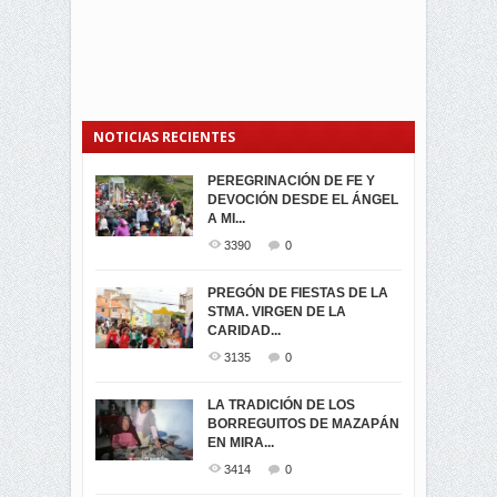
NOTICIAS RECIENTES
PEREGRINACIÓN DE FE Y
PROCESIÓN DE LA VIRGEN
SEGUNDA VUELTA
DEVOCIÓN DESDE EL ÁNGEL
DE LA CARIDAD 2024
ELECCIONES
A MI...
PRESIDENCIALES 2023 EN
3061
0
M...
3390
0
3421
0
LA NAVIDAD ILUMINA A MIRA
PREGÓN DE FIESTAS DE LA
-ENCENDIDO DEL ARBOL DE
STMA. VIRGEN DE LA
ELECCION CRUCIAL:
...
CARIDAD...
SEGUNDA VUELTA
3518
0
PRESIDENCIAL EL 1...
3135
0
3473
0
DÍA DE LOS DIFUNTOS EN
LA TRADICIÓN DE LOS
MIRA
BORREGUITOS DE MAZAPÁN
VIRTUALES ASAMBLEISTAS
3439
0
EN MIRA...
POR LA PROVINCIA DEL
CARCHI...
3414
0
SIMPATIZANTES DE ADN -
2045
0