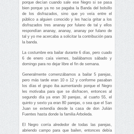
porque decían cuando sale ese Negro si se pasa
bien porque ya no se pagaba la Banda del bolsillo
de los disfrazados, sino que yo veía entre el
público a alguien conocido y les hacía gritar a los
disfrazados tres ananay por fulano de tal y ellos
respondían ananay, ananay, ananay por fulano de
tal y yo me acercaba a solicitar la contribución para
la banda.
La costumbre era bailar durante 6 días, pero cuado
6 de enero caía viernes, bailábamos sábado y
domingo para no dejar libre el fin de semana.
Generalmente comenzábamos a bailar 5 parejas,
pero más tarde eran 10 o 12 y conforme pasaban
los días el grupo iba aumentando porque el Negro
les motivaba para que se disfracen, entonces al
segundo día ya eran 30 parejas, al cuarto 55, el
quinto y sexto ya eran 80 parejas, o sea que el San
Juan se extendía desde la casa de don Julián
Fuentes hasta donde la familia Arboleda.
El Negro corría alrededor de todas las parejas,
abriendo campo para que bailen, entonces debía