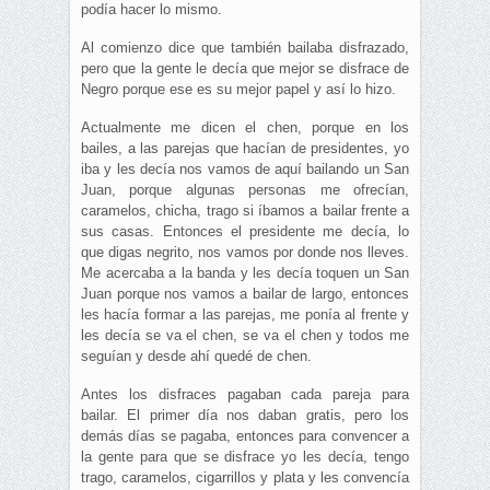
podía hacer lo mismo.
Al comienzo dice que también bailaba disfrazado,
pero que la gente le decía que mejor se disfrace de
Negro porque ese es su mejor papel y así lo hizo.
Actualmente me dicen el chen, porque en los
bailes, a las parejas que hacían de presidentes, yo
iba y les decía nos vamos de aquí bailando un San
Juan, porque algunas personas me ofrecían,
caramelos, chicha, trago si íbamos a bailar frente a
sus casas. Entonces el presidente me decía, lo
que digas negrito, nos vamos por donde nos lleves.
Me acercaba a la banda y les decía toquen un San
Juan porque nos vamos a bailar de largo, entonces
les hacía formar a las parejas, me ponía al frente y
les decía se va el chen, se va el chen y todos me
seguían y desde ahí quedé de chen.
Antes los disfraces pagaban cada pareja para
bailar. El primer día nos daban gratis, pero los
demás días se pagaba, entonces para convencer a
la gente para que se disfrace yo les decía, tengo
trago, caramelos, cigarrillos y plata y les convencía