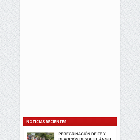
NOTICIAS RECIENTES
PEREGRINACIÓN DE FE Y
PROCESIÓN DE LA VIRGEN
SEGUNDA VUELTA
DEVOCIÓN DESDE EL ÁNGEL
DE LA CARIDAD 2024
ELECCIONES