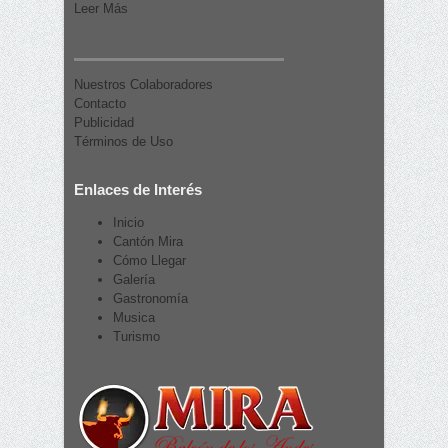
Leer Más
Nuestros Colaboradores
Contacto
Publicidad
Términos de Uso
Enlaces de Interés
Inicio
Cantón Mira
Cómo Llegar
Galería
Gastronomía
Musica
Turismo