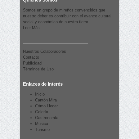
Somos un grupo de mireños convencidos que
nuestro deber es contribuir con el avance cultural,
social y económico de nuestra tierra.
Leer Más
Nuestros Colaboradores
Contacto
Publicidad
Términos de Uso
Enlaces de Interés
Inicio
Cantón Mira
Cómo Llegar
Galería
Gastronomía
Musica
Turismo