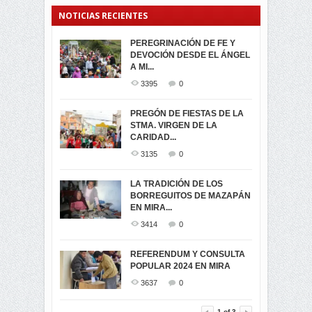
NOTICIAS RECIENTES
PEREGRINACIÓN DE FE Y
PROCESIÓN DE LA VIRGEN
SEGUNDA VUELTA
DEVOCIÓN DESDE EL ÁNGEL
DE LA CARIDAD 2024
ELECCIONES
A MI...
PRESIDENCIALES 2023 EN
3062
0
M...
3395
0
3423
0
LA NAVIDAD ILUMINA A MIRA
PREGÓN DE FIESTAS DE LA
-ENCENDIDO DEL ARBOL DE
STMA. VIRGEN DE LA
ELECCION CRUCIAL:
...
CARIDAD...
SEGUNDA VUELTA
3519
0
PRESIDENCIAL EL 1...
3135
0
3475
0
DÍA DE LOS DIFUNTOS EN
LA TRADICIÓN DE LOS
MIRA
BORREGUITOS DE MAZAPÁN
VIRTUALES ASAMBLEISTAS
3441
0
EN MIRA...
POR LA PROVINCIA DEL
CARCHI...
3414
0
SIMPATIZANTES DE ADN -
2046
0
MIRA CELEBRAN EL
REFERENDUM Y CONSULTA
TRIUNFO DE...
POPULAR 2024 EN MIRA
MIRA.EC FUE
2396
0
GALARDONADA
3637
0
3457
0
1
of
3