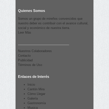
Quienes Somos
Somos un grupo de mireños convencidos que
nuestro deber es contribuir con el avance cultural,
social y económico de nuestra tierra.
Leer Más
Nuestros Colaboradores
Contacto
Publicidad
Términos de Uso
Enlaces de Interés
Inicio
Cantón Mira
Cómo Llegar
Galería
Gastronomía
Musica