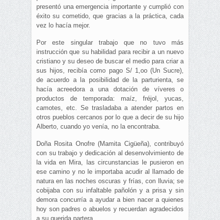
presentó una emergencia importante y cumplió con
éxito su cometido, que gracias a la práctica, cada
vez lo hacía mejor.
Por este singular trabajo que no tuvo más
instrucción que su habilidad para recibir a un nuevo
cristiano y su deseo de buscar el medio para criar a
sus hijos, recibía como pago S/ 1,oo (Un Sucre),
de acuerdo a la posibilidad de la parturienta, se
hacía acreedora a una dotación de víveres o
productos de temporada: maíz, fréjol, yucas,
camotes, etc. Se trasladaba a atender partos en
otros pueblos cercanos por lo que a decir de su hijo
Alberto, cuando yo venía, no la encontraba.
Doña Rosita Onofre (Mamita Cigüeña), contribuyó
con su trabajo y dedicación al desenvolvimiento de
la vida en Mira, las circunstancias le pusieron en
ese camino y no le importaba acudir al llamado de
natura en las noches oscuras y frías, con lluvia; se
cobijaba con su infaltable pañolón y a prisa y sin
demora concurría a ayudar a bien nacer a quienes
hoy son padres o abuelos y recuerdan agradecidos
a su querida partera.