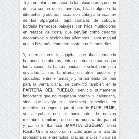
Tejía en telar la «manta» de las alpargatas que eran
de uso común de los mireños, hilaba algodón de
diferentes grosores, hacía con cabuya la «cama»
de las alpargatas, tejía costales de cabuya,
bordaba hermosos paisajes con hilos multicolores
en retazos de costal que servían como cuadros
decorativos o acolchadas alfombras, labor manual
que la hizo prácticamente hasta sus últimos días.
Y, entre telares y agujetas que iban formando
hermosos sombreros, entre escritura de cartas que
los vecinos de La Comunidad le solicitaban para
enviarlas a sus familiares en otros pueblos y
ciudades, entre el amasijo y la horneada del pan
para la venta diaria, se convirtió también en la
PARTERA DEL PUEBLO
, servicio sumamente
importante que no respetaba horario ni calendario,
sino que exigía su presencia inmediata en
muchísimos hogares que al grito de
PUJE, PUJE,
se alegraban con el nacimiento de nuevos
miembros familiares que como muestra de gratitud
y cariño le llamaban
MAMITA CIGÜEÑA
. Doña
Rosita Onofre suplió con mucho acierto la falta de
profesionales entrenados, gracias a Dios nunca se