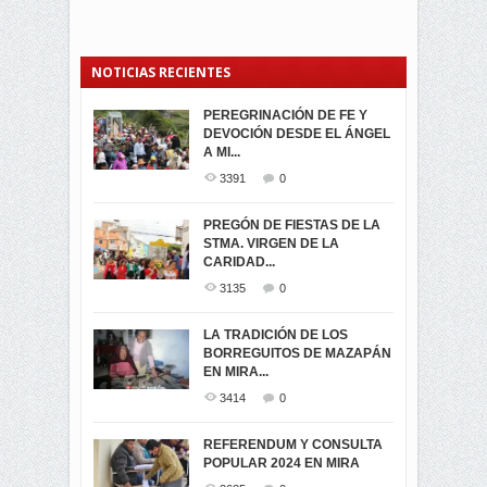
NOTICIAS RECIENTES
PEREGRINACIÓN DE FE Y
PROCESIÓN DE LA VIRGEN
SEGUNDA VUELTA
DEVOCIÓN DESDE EL ÁNGEL
DE LA CARIDAD 2024
ELECCIONES
A MI...
PRESIDENCIALES 2023 EN
3061
0
M...
3391
0
3421
0
LA NAVIDAD ILUMINA A MIRA
PREGÓN DE FIESTAS DE LA
-ENCENDIDO DEL ARBOL DE
STMA. VIRGEN DE LA
ELECCION CRUCIAL:
...
CARIDAD...
SEGUNDA VUELTA
3518
0
PRESIDENCIAL EL 1...
3135
0
3473
0
DÍA DE LOS DIFUNTOS EN
LA TRADICIÓN DE LOS
MIRA
BORREGUITOS DE MAZAPÁN
VIRTUALES ASAMBLEISTAS
3440
0
EN MIRA...
POR LA PROVINCIA DEL
CARCHI...
3414
0
SIMPATIZANTES DE ADN -
2045
0
MIRA CELEBRAN EL
REFERENDUM Y CONSULTA
TRIUNFO DE...
POPULAR 2024 EN MIRA
MIRA.EC FUE
2394
0
GALARDONADA