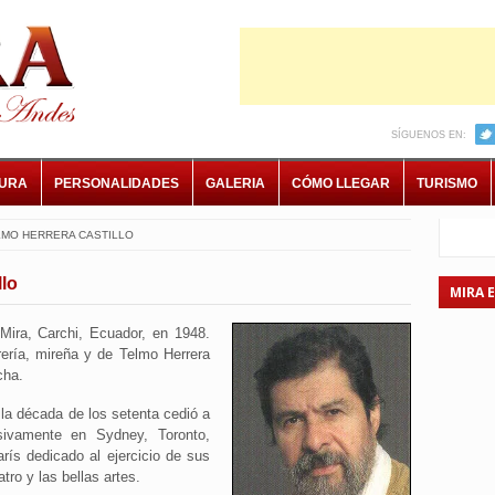
SÍGUENOS EN:
TURA
PERSONALIDADES
GALERIA
CÓMO LLEGAR
TURISMO
LMO HERRERA CASTILLO
llo
MIRA 
 Mira, Carchi, Ecuador, en 1948.
rrería, mireña y de Telmo Herrera
cha.
e la década de los setenta cedió a
sivamente en Sydney, Toronto,
rís dedicado al ejercicio de sus
atro y las bellas artes.