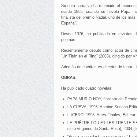
Su obra narrativa ha merecido el reconocim
desde 1985, cuando su novela Papá mu
finalista del premio Nadal, uno de los má
España”.
Desde 1976, ha publicado en revistas d
poemas.
Recientemente debutó como actor de cine 
“Un Titán en el Ring” (2003), dirigido por V
Además de escritor, es director de teatro, 
OBRAS:
Ha publicado cuatro novelas:
PAPA MURIO HOY, finalista del Premio 
LA CUEVA, 1995. Antoine Soriano Edite
LUCERO, 1998. Artes Finales, Editeur. 
LE PRÊTRE FOU ET LES TRENTE SEPT 
siete vírgenes de Santa Rosa), 2004.(
“Poeta, iconoclasta y provocador,” tam