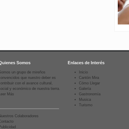
Quienes Somos
Enlaces de Interés
Somos un grupo de mireños
Inicio
convencidos que nuestro deber es
Cantón Mira
contribuir con el avance cultural,
Cómo Llegar
social y económico de nuestra tierra.
Galería
Leer Más
Gastronomía
Musica
Turismo
Nuestros Colaboradores
Contacto
Publicidad