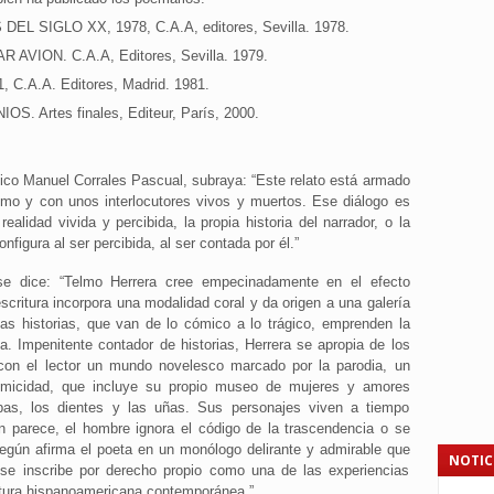
 SIGLO XX, 1978, C.A.A, editores, Sevilla. 1978.
AVION. C.A.A, Editores, Sevilla. 1979.
.A.A. Editores, Madrid. 1981.
Artes finales, Editeur, París, 2000.
ítico Manuel Corrales Pascual, subraya: “Este relato está armado
mo y con unos interlocutores vivos y muertos. Ese diálogo es
realidad vivida y percibida, la propia historia del narrador, o la
nfigura al ser percibida, al ser contada por él.”
se dice: “Telmo Herrera cree empecinadamente en el efecto
escritura incorpora una modalidad coral y da origen a una galería
s historias, que van de lo cómico a lo trágico, emprenden la
. Impenitente contador de historias, Herrera se apropia de los
 con el lector un mundo novelesco marcado por la parodia, un
omicidad, que incluye su propio museo de mujeres y amores
ripas, los dientes y las uñas. Sus personajes viven a tiempo
 parece, el hombre ignora el código de la trascendencia o se
gún afirma el poeta en un monólogo delirante y admirable que
NOTIC
 se inscribe por derecho propio como una de las experiencias
ratura hispanoamericana contemporánea.”