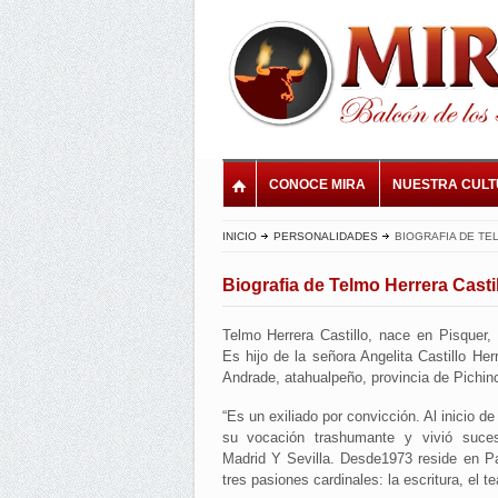
CONOCE MIRA
NUESTRA CUL
INICIO
PERSONALIDADES
BIOGRAFIA DE TE
Biografia de Telmo Herrera Casti
Telmo Herrera Castillo, nace en Pisquer,
Es hijo de la señora Angelita Castillo He
Andrade, atahualpeño, provincia de Pichin
“Es un exiliado por convicción. Al inicio d
su vocación trashumante y vivió suce
Madrid Y Sevilla. Desde1973 reside en Pa
tres pasiones cardinales: la escritura, el te