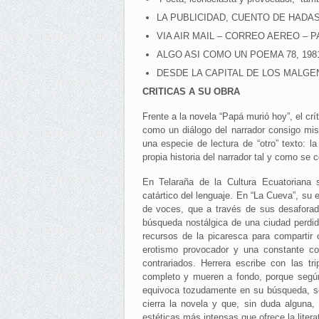
LA PUBLICIDAD, CUENTO DE HADAS DEL
VIA AIR MAIL – CORREO AEREO – PAR 
ALGO ASI COMO UN POEMA 78, 1981, C
DESDE LA CAPITAL DE LOS MALGENIOS. 
CRITICAS A SU OBRA
Frente a la novela “Papá murió hoy”, el cr
como un diálogo del narrador consigo mis
una especie de lectura de “otro” texto: la 
propia historia del narrador tal y como se co
En Telaraña de la Cultura Ecuatoriana 
catártico del lenguaje. En “La Cueva”, su 
de voces, que a través de sus desaforada
búsqueda nostálgica de una ciudad perdida
recursos de la picaresca para compartir
erotismo provocador y una constante c
contrariados. Herrera escribe con las t
completo y mueren a fondo, porque según
equivoca tozudamente en su búsqueda, se
cierra la novela y que, sin duda alguna,
estéticas más intensas que ofrece la lite