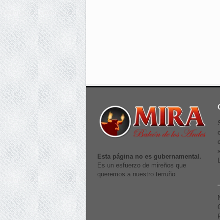
Esta página no es gubernamental.
Es un esfuerzo de mireños que
queremos a nuestro terruño.