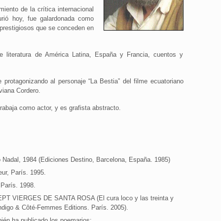
iento de la crítica internacional
rió hoy, fue galardonada como
s prestigiosos que se conceden en
e literatura de América Latina, España y Francia, cuentos y
protagonizando al personaje “La Bestia” del filme ecuatoriano
iviana Cordero.
trabaja como actor, y es grafista abstracto.
Nadal, 1984 (Ediciones Destino, Barcelona, España. 1985)
ur, París. 1995.
París. 1998.
VIERGES DE SANTA ROSA (El cura loco y las treinta y
Indigo & Côté-Femmes Editions. París. 2005).
bién ha publicado los poemarios: