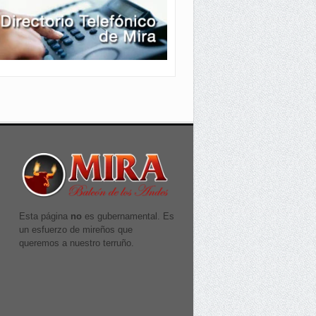
Esta página
no
es gubernamental. Es
un esfuerzo de mireños que
queremos a nuestro terruño.