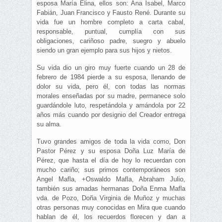
esposa María Elina, ellos son: Ana Isabel, Marco
Fabián, Juan Francisco y Fausto René. Durante su
vida fue un hombre completo a carta cabal,
responsable, puntual, cumplía con sus
obligaciones, cariñoso padre, suegro y abuelo
siendo un gran ejemplo para sus hijos y nietos.
Su vida dio un giro muy fuerte cuando un 28 de
febrero de 1984 pierde a su esposa, llenando de
dolor su vida, pero él, con todas las normas
morales enseñadas por su madre, permanece solo
guardándole luto, respetándola y amándola por 22
años más cuando por designio del Creador entrega
su alma.
Tuvo grandes amigos de toda la vida como, Don
Pastor Pérez y su esposa Doña Luz María de
Pérez, que hasta el día de hoy lo recuerdan con
mucho cariño; sus primos contemporáneos son
Angel Mafla, +Oswaldo Mafla, Abraham Julio,
también sus amadas hermanas Doña Enma Mafla
vda. de Pozo, Doña Virginia de Muñoz y muchas
otras personas muy conocidas en Mira que cuando
hablan de él, los recuerdos florecen y dan a