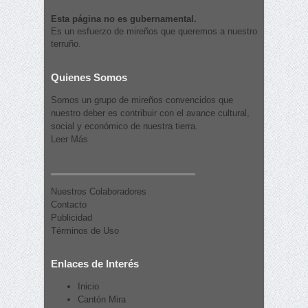
Esta página no es gubernamental.
Es un esfuerzo de mireños que queremos a nuestro
terruño.
Quienes Somos
Somos un grupo de mireños convencidos que
nuestro deber es contribuir con el avance cultural,
social y económico de nuestra tierra.
Leer Más
Nuestros Colaboradores
Contacto
Publicidad
Términos de Uso
Enlaces de Interés
Inicio
Cantón Mira