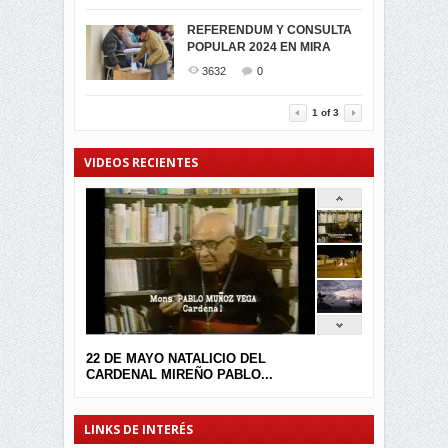
SIMPATIZANTES DE ADN -
2044
0
MIRA CELEBRAN EL
REFERENDUM Y CONSULTA
TRIUNFO DE...
POPULAR 2024 EN MIRA
MIRA.EC FUE
2392
0
GALARDONADA
3632
0
3453
0
1
of
3
VIDEOS RECIENTES
22 DE MAYO NATALICIO DEL
CARDENAL MIREÑO PABLO...
LINKS DE INTERÉS