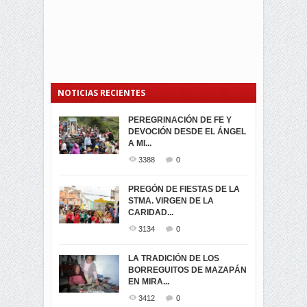
NOTICIAS RECIENTES
PEREGRINACIÓN DE FE Y
PROCESIÓN DE LA VIRGEN
SEGUNDA VUELTA
DEVOCIÓN DESDE EL ÁNGEL
DE LA CARIDAD 2024
ELECCIONES
A MI...
PRESIDENCIALES 2023 EN
3059
0
M...
3388
0
3420
0
LA NAVIDAD ILUMINA A MIRA
PREGÓN DE FIESTAS DE LA
-ENCENDIDO DEL ARBOL DE
STMA. VIRGEN DE LA
ELECCION CRUCIAL:
...
CARIDAD...
SEGUNDA VUELTA
3517
0
PRESIDENCIAL EL 1...
3134
0
3472
0
DÍA DE LOS DIFUNTOS EN
LA TRADICIÓN DE LOS
MIRA
BORREGUITOS DE MAZAPÁN
VIRTUALES ASAMBLEISTAS
3439
0
EN MIRA...
POR LA PROVINCIA DEL
CARCHI...
3412
0