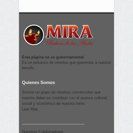
Esta página no es gubernamental.
Es un esfuerzo de mireños que queremos a nuestro
terruño.
Quienes Somos
Somos un grupo de mireños convencidos que
nuestro deber es contribuir con el avance cultural,
social y económico de nuestra tierra.
Leer Más
Nuestros Colaboradores