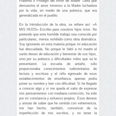
Fraterna o Prodigio del Amor de Madre” Obra que
demuestra el amor inmenso a la Madre luchadora
por la vida, en medio de una pobreza, que era
generalizada en el pueblo.
En la Introducción de la obra, se refiere así: «A
MIS HIJOS» Escribo para vosotros hijos míos. No
pretendo que este humilde trabajo sea conocido por
particulares, menos exhibido como obra dramática.
Soy ignorante en esta materia porque mi educación
fue descuidada. No porque le faltó a mi madre el
santo deseo de educación y bienestar de sus hijos,
sino por su pobreza y dificultades miles que se le
presentaron. La escuela de antaño, sólo
proporcionaba conocimientos rudimentarios de
lectura y escritura y el niño egresado de esos
establecimientos de enseñanza, apenas podía
poner su nombre y leer con dificultad. Si he llegado
a conocer algo y si me queda el valor de expresar
mis pensamientos con mediana corrección, ha sido
por mi constancia y esfuerzo propios. Esos deseos
y ansias de saber que he sentido con vehemencia,
me han hecho, también, convencer de la
imperfección de mis escritos, y no tener la