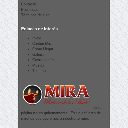
Contacto
Publicidad
Términos de Uso
Enlaces de Interés
Inicio
Cantón Mira
Cómo Llegar
Galería
Gastronomía
Musica
Turismo
Esta
página
no
es gubernamental. Es un esfuerzo de
mireños que queremos a nuestro terruño.