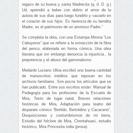
regazo de su buena y santa Madrecita (q. d. D. g.)
Ud, aprendió a beber con delirio el amor de la
autora de sus días para luego fundirlo y vaciarlo en
el corazón de sus hijos. Es herencia de su bendita
Madre, es el patrimonio de un amoroso Padre.”
Se completa la obra, con una Estampa Mirona “Los
Cabuyeros” que se refiere a la extracción de la fibra
del penco, elaborada en forma cómica. Una obra
literaria que sin embargo denuncia la injusticia., la
prepotencia y el abuso del gamonalismo.
Medardo Luciano Ulloa escribió una buena cantidad
de manuscritos inéditos que reposan en los
archivos familiares. Son pocos los artículos que se
han publicado. Entre sus escritos están: Manual de
Pedagogía para los profesores de la Escuela de
Mira, Texto de lugar natal, Breves relaciones
históricas de Mira, Adaptación para teatro del
disparate cómico “Bertldo, Bertoldino y Cacaceno”,
Disquisiciones y costumbrismos de mi tierra,
Estudio del folclore de Mira, Chontahuasi, estudio
histórico, Mira Princesita india (prosa).