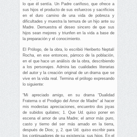
lo que él sentía. Un Padre cariñoso, que ofrece a
sus hijos el producto de sus esfuerzos y sacrificios
en el duro camino de una vida de pobreza y
dificultades y muestra la ternura de un hijo ante su
Madre. Demuestra el deseo sincero de que sus
hijos sean mejores y triunfen en la vida a base de
la preparación y el conocimiento.
El Prólogo, de la obra, lo escribió Heriberto Neptalí
Rocha, en ese entonces, párroco de la población,
en el que hace un análisis de la obra, describiendo
a los personajes. Admira las cualidades literarias
del autor y la creación original de un drama que se
vive en la vida real. Termina el prólogo expresando
lo siguiente:
“Mi apreciado amigo, en su drama “Dualidad
Fraterna o el Prodigio del Amor de Madre” al hacer
mis modestas apreciaciones, encuentro dos joyas
de subidos quilates; 1. Que Ud. quiso poner en
escena el amor de una Madre; el amor más puro,
casto y tierno del ser más amado en la tierra,
después de Dios; y, 2. que Ud. quiso escribir para
los continuadores de su existencia; sus hijos. En el