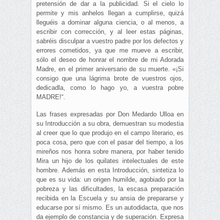
pretensión de dar a la publicidad. Si el cielo lo
permite y mis anhelos llegan a cumplirse, quizá
lleguéis a dominar alguna ciencia, o al menos, a
escribir con corrección, y al leer estas páginas,
sabréis disculpar a vuestro padre por los defectos y
errores cometidos, ya que me mueve a escribir,
sólo el deseo de honrar el nombre de mi Adorada
Madre, en el primer aniversario de su muerte. «¡Si
consigo que una lágrima brote de vuestros ojos,
dedicadla, como lo hago yo, a vuestra pobre
MADRE!“.
Las frases expresadas por Don Medardo Ulloa en
su Introducción a su obra, demuestran su modestia
al creer que lo que produjo en el campo literario, es
poca cosa, pero que con el pasar del tiempo, a los
mireños nos honra sobre manera, por haber tenido
Mira un hijo de los quilates intelectuales de este
hombre. Además en esta Introducción, sintetiza lo
que es su vida: un origen humilde, agobiado por la
pobreza y las dificultades, la escasa preparación
recibida en la Escuela y su ansia de prepararse y
educarse por sí mismo. Es un autodidacta, que nos
da ejemplo de constancia y de superación. Expresa