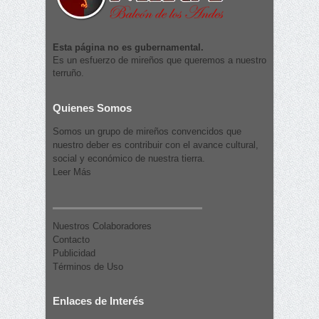
Esta página no es gubernamental.
Es un esfuerzo de mireños que queremos a nuestro
terruño.
Quienes Somos
Somos un grupo de mireños convencidos que
nuestro deber es contribuir con el avance cultural,
social y económico de nuestra tierra.
Leer Más
Nuestros Colaboradores
Contacto
Publicidad
Términos de Uso
Enlaces de Interés