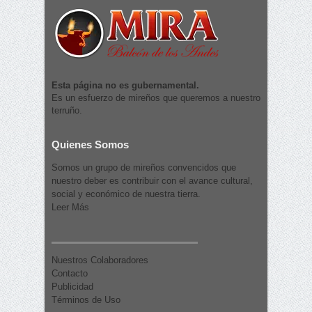
Esta página no es gubernamental.
Es un esfuerzo de mireños que queremos a nuestro
terruño.
Quienes Somos
Somos un grupo de mireños convencidos que
nuestro deber es contribuir con el avance cultural,
social y económico de nuestra tierra.
Leer Más
Nuestros Colaboradores
Contacto
Publicidad
Términos de Uso