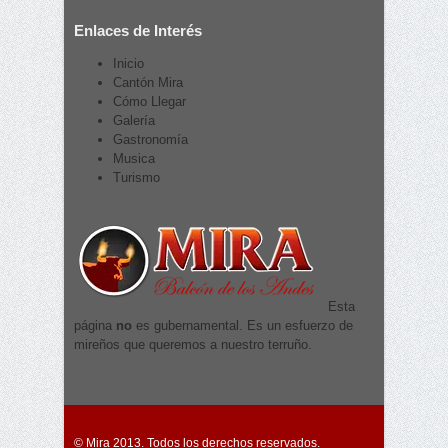
Enlaces de Interés
Inicio
Cantón Mira
Cómo Llegar
Galería
Gastronomía
Musica
Turismo
Esta
página
no
es gubernamental. Es un esfuerzo de
mireños que queremos a nuestro terruño.
© Mira 2013. Todos los derechos reservados.