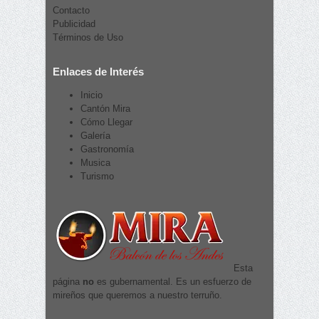
Contacto
Publicidad
Términos de Uso
Enlaces de Interés
Inicio
Cantón Mira
Cómo Llegar
Galería
Gastronomía
Musica
Turismo
Esta
página
no
es gubernamental. Es un esfuerzo de
mireños que queremos a nuestro terruño.