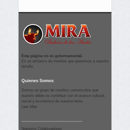
Esta página no es gubernamental.
Es un esfuerzo de mireños que queremos a nuestro
terruño.
Quienes Somos
Somos un grupo de mireños convencidos que
nuestro deber es contribuir con el avance cultural,
social y económico de nuestra tierra.
Leer Más
Nuestros Colaboradores