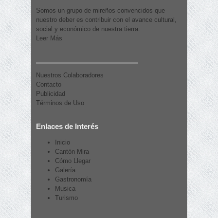
Somos un grupo de mireños convencidos que
nuestro deber es contribuir con el avance cultural,
social y económico de nuestra tierra.
Leer Más
Nuestros Colaboradores
Contacto
Publicidad
Términos de Uso
Enlaces de Interés
Inicio
Cantón Mira
Cómo Llegar
Galería
Gastronomía
Musica
Turismo