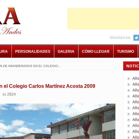
SÍGUENOS EN:
TURA
PERSONALIDADES
GALERIA
CÓMO LLEGAR
TURISMO
NOTIC
 DE ABANDERADOS EN EL COLEGIO...
Año
Año
 el Colegio Carlos Martínez Acosta 2009
Año
2924
Año
Año
Año
Año
Año
Año
Año
Año