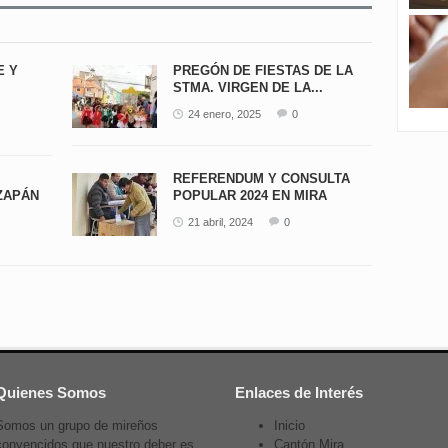
E Y
PREGÓN DE FIESTAS DE LA
STMA. VIRGEN DE LA...
24 enero, 2025
0
REFERENDUM Y CONSULTA
ZAPÁN
POPULAR 2024 EN MIRA
21 abril, 2024
0
Quienes Somos
Enlaces de Interés
Somos un grupo de mireños
Inicio
convencidos que nuestro deber es
Cantón Mira