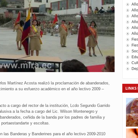
Año
Año
Año
Año
Año
Año
Fie
Fies
Soc
Edu
Cul
Dep
rlos Martínez Acosta realizó la proclamación de abanderados,
LINKS 
imiento a su esfuerzo académico en el año lectivo 2009 –
acto a cargo del rector de la institución, Lcdo Segundo Garrido
alusiva a la fecha a cargo del Lic. Wilson Montenegro y
banderados, ceñida de la banda por los padres de familia y
 portaestandarte y escoltas.
en las Banderas y Banderines para el año lectivo 2009-2010