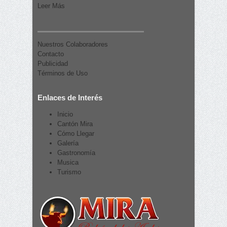
Leer Más
Nuestros Colaboradores
Contacto
Publicidad
Términos de Uso
Enlaces de Interés
Inicio
Cantón Mira
Cómo Llegar
Galería
Gastronomía
Musica
Turismo