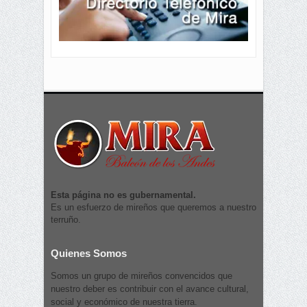
Esta página no es gubernamental.
Es un esfuerzo de mireños que queremos a nuestro
terruño.
Quienes Somos
Somos un grupo de mireños convencidos que
nuestro deber es contribuir con el avance cultural,
social y económico de nuestra tierra.