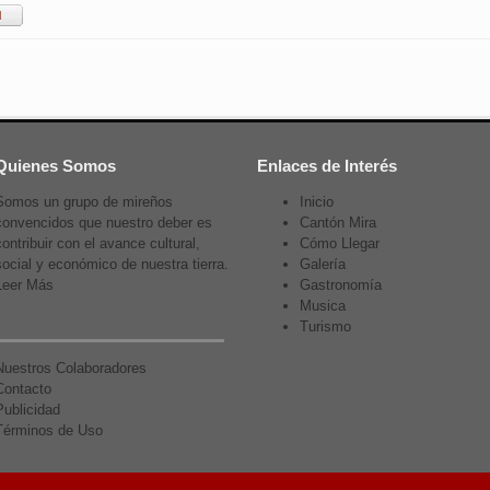
Quienes Somos
Enlaces de Interés
Somos un grupo de mireños
Inicio
convencidos que nuestro deber es
Cantón Mira
contribuir con el avance cultural,
Cómo Llegar
social y económico de nuestra tierra.
Galería
Leer Más
Gastronomía
Musica
Turismo
Nuestros Colaboradores
Contacto
Publicidad
Términos de Uso