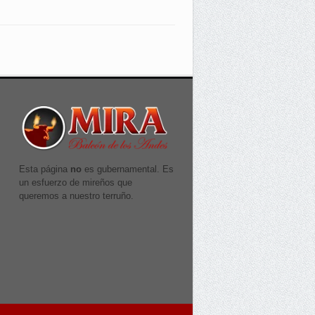
Esta página
no
es gubernamental. Es
un esfuerzo de mireños que
queremos a nuestro terruño.