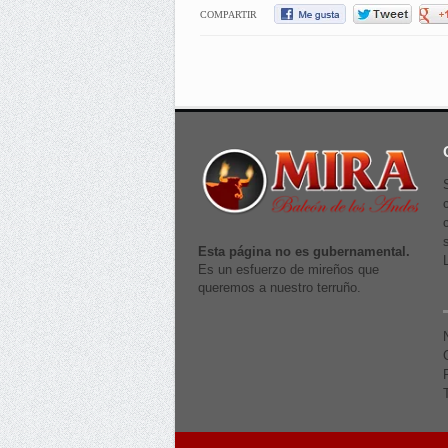
COMPARTIR
Esta página no es gubernamental.
Es un esfuerzo de mireños que
queremos a nuestro terruño.