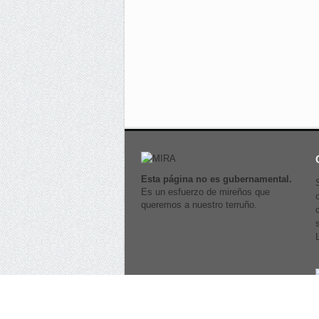
Esta página no es gubernamental.
Es un esfuerzo de mireños que
queremos a nuestro terruño.