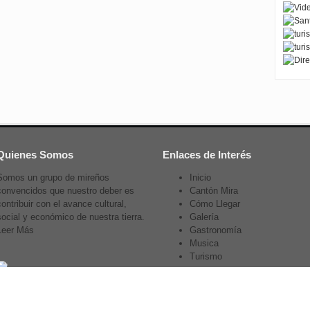
Quienes Somos
Enlaces de Interés
Somos un grupo de mireños
Inicio
convencidos que nuestro deber es
Cantón Mira
contribuir con el avance cultural,
Cómo Llegar
social y económico de nuestra tierra.
Galería
Leer Más
Gastronomía
Musica
Turismo
Nuestros Colaboradores
Contacto
Publicidad