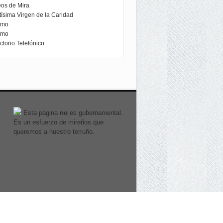
Esta página
no
es gubernamental.
Es un esfuerzo de mireños que
queremos a nuestro terruño.