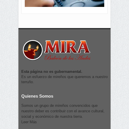
Esta página no es gubernamental.
Es un esfuerzo de mireños que queremos a nuestro
terruño.
Quienes Somos
Somos un grupo de mireños convencidos que
nuestro deber es contribuir con el avance cultural,
social y económico de nuestra tierra.
Leer Más