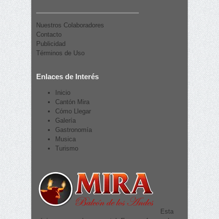
Nuestros Colaboradores
Contacto
Publicidad
Términos de Uso
Enlaces de Interés
Inicio
Cantón Mira
Cómo Llegar
Galería
Gastronomía
Musica
Turismo
Esta