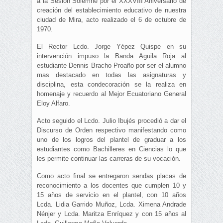
a la Sesión Solemne por el XXXVIII Aniversario de
creación del establecimiento educativo de nuestra
ciudad de Mira, acto realizado el 6 de octubre de
1970.
El Rector Lcdo. Jorge Yépez Quispe en su
intervención impuso la Banda Aguila Roja al
estudiante Dennis Bracho Proaño por ser el alumno
mas destacado en todas las asignaturas y
disciplina, esta condecoración se la realiza en
homenaje y recuerdo al Mejor Ecuatoriano General
Eloy Alfaro.
Acto seguido el Lcdo. Julio Ibujés procedió a dar el
Discurso de Orden respectivo manifestando como
uno de los logros del plantel de graduar a los
estudiantes como Bachilleres en Ciencias lo que
les permite continuar las carreras de su vocación.
Como acto final se entregaron sendas placas de
reconocimiento a los docentes que cumplen 10 y
15 años de servicio en el plantel, con 10 años
Lcda. Lidia Garrido Muñoz, Lcda. Ximena Andrade
Nénjer y Lcda. Maritza Enríquez y con 15 años al