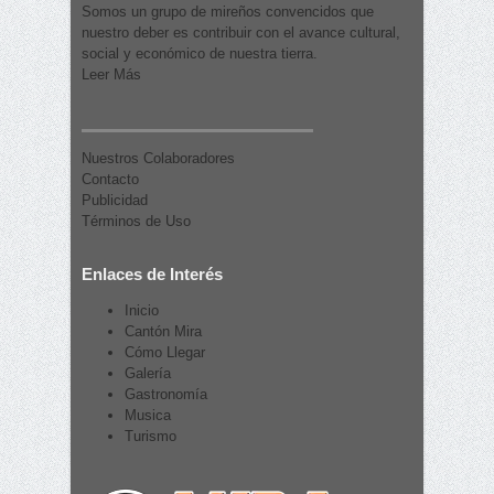
Somos un grupo de mireños convencidos que
nuestro deber es contribuir con el avance cultural,
social y económico de nuestra tierra.
Leer Más
Nuestros Colaboradores
Contacto
Publicidad
Términos de Uso
Enlaces de Interés
Inicio
Cantón Mira
Cómo Llegar
Galería
Gastronomía
Musica
Turismo