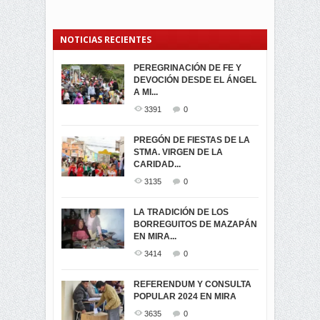
NOTICIAS RECIENTES
PEREGRINACIÓN DE FE Y
PROCESIÓN DE LA VIRGEN
SEGUNDA VUELTA
DEVOCIÓN DESDE EL ÁNGEL
DE LA CARIDAD 2024
ELECCIONES
A MI...
PRESIDENCIALES 2023 EN
3062
0
M...
3391
0
3421
0
LA NAVIDAD ILUMINA A MIRA
PREGÓN DE FIESTAS DE LA
-ENCENDIDO DEL ARBOL DE
STMA. VIRGEN DE LA
ELECCION CRUCIAL:
...
CARIDAD...
SEGUNDA VUELTA
3518
0
PRESIDENCIAL EL 1...
3135
0
3473
0
DÍA DE LOS DIFUNTOS EN
LA TRADICIÓN DE LOS
MIRA
BORREGUITOS DE MAZAPÁN
VIRTUALES ASAMBLEISTAS
3440
0
EN MIRA...
POR LA PROVINCIA DEL
CARCHI...
3414
0
SIMPATIZANTES DE ADN -
2045
0
MIRA CELEBRAN EL
REFERENDUM Y CONSULTA
TRIUNFO DE...
POPULAR 2024 EN MIRA
MIRA.EC FUE
2394
0
GALARDONADA
3635
0