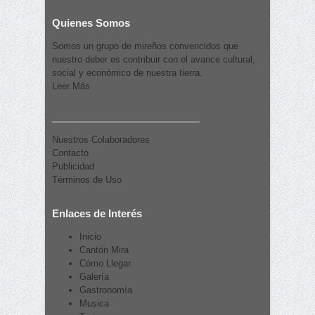
Quienes Somos
Somos un grupo de mireños convencidos que
nuestro deber es contribuir con el avance cultural,
social y económico de nuestra tierra.
Leer Más
Nuestros Colaboradores
Contacto
Publicidad
Términos de Uso
Enlaces de Interés
Inicio
Cantón Mira
Cómo Llegar
Galería
Gastronomía
Musica