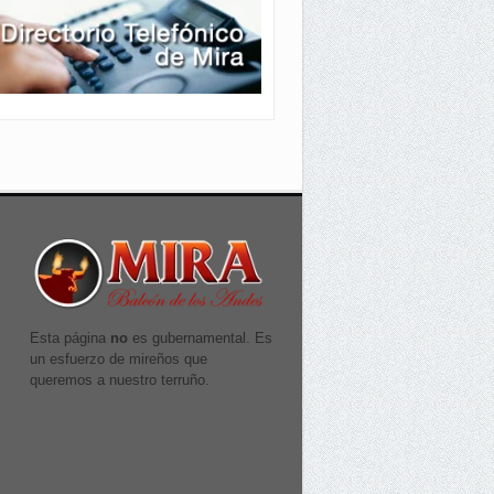
Esta página
no
es gubernamental. Es
un esfuerzo de mireños que
queremos a nuestro terruño.