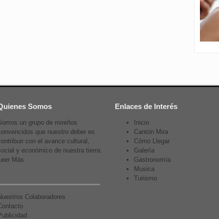
Quienes Somos
Enlaces de Interés
Somos un grupo de mireños
Inicio
convencidos que nuestro deber es
Cantón Mira
contribuir con el avance cultural,
Cómo Llegar
social y económico de nuestra tierra.
Galería
Leer Más
Gastronomía
Musica
Turismo
Nuestros Colaboradores
Contacto
Publicidad