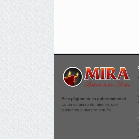
Esta página no es gubernamental.
Es un esfuerzo de mireños que
queremos a nuestro terruño.