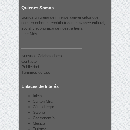
Quienes Somos
Somos un grupo de mireños convencidos que
nuestro deber es contribuir con el avance cultural,
social y económico de nuestra tierra.
Leer Más
Nuestros Colaboradores
Contacto
Publicidad
Términos de Uso
Enlaces de Interés
Inicio
Cantón Mira
Cómo Llegar
Galería
Gastronomía
Musica
Turismo