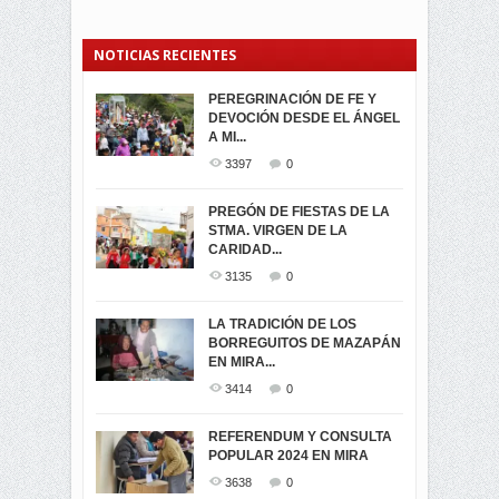
NOTICIAS RECIENTES
PEREGRINACIÓN DE FE Y
PROCESIÓN DE LA VIRGEN
SEGUNDA VUELTA
DEVOCIÓN DESDE EL ÁNGEL
DE LA CARIDAD 2024
ELECCIONES
A MI...
PRESIDENCIALES 2023 EN
3062
0
M...
3397
0
3423
0
LA NAVIDAD ILUMINA A MIRA
PREGÓN DE FIESTAS DE LA
-ENCENDIDO DEL ARBOL DE
STMA. VIRGEN DE LA
ELECCION CRUCIAL:
...
CARIDAD...
SEGUNDA VUELTA
3519
0
PRESIDENCIAL EL 1...
3135
0
3475
0
DÍA DE LOS DIFUNTOS EN
LA TRADICIÓN DE LOS
MIRA
BORREGUITOS DE MAZAPÁN
VIRTUALES ASAMBLEISTAS
3441
0
EN MIRA...
POR LA PROVINCIA DEL
CARCHI...
3414
0
SIMPATIZANTES DE ADN -
2046
0
MIRA CELEBRAN EL
REFERENDUM Y CONSULTA
TRIUNFO DE...
POPULAR 2024 EN MIRA
MIRA.EC FUE
2397
0
GALARDONADA
3638
0