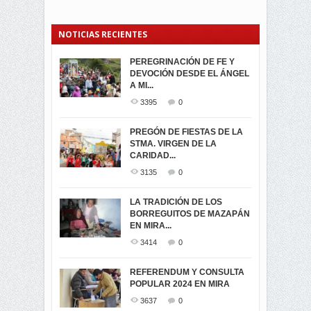
NOTICIAS RECIENTES
PEREGRINACIÓN DE FE Y
PROCESIÓN DE LA VIRGEN
SEGUNDA VUELTA
DEVOCIÓN DESDE EL ÁNGEL
DE LA CARIDAD 2024
ELECCIONES
A MI...
PRESIDENCIALES 2023 EN
3062
0
M...
3395
0
3423
0
LA NAVIDAD ILUMINA A MIRA
PREGÓN DE FIESTAS DE LA
-ENCENDIDO DEL ARBOL DE
STMA. VIRGEN DE LA
ELECCION CRUCIAL:
...
CARIDAD...
SEGUNDA VUELTA
3518
0
PRESIDENCIAL EL 1...
3135
0
3475
0
DÍA DE LOS DIFUNTOS EN
LA TRADICIÓN DE LOS
MIRA
BORREGUITOS DE MAZAPÁN
VIRTUALES ASAMBLEISTAS
3441
0
EN MIRA...
POR LA PROVINCIA DEL
CARCHI...
3414
0
SIMPATIZANTES DE ADN -
2045
0
MIRA CELEBRAN EL
REFERENDUM Y CONSULTA
TRIUNFO DE...
POPULAR 2024 EN MIRA
MIRA.EC FUE
2396
0
GALARDONADA
3637
0