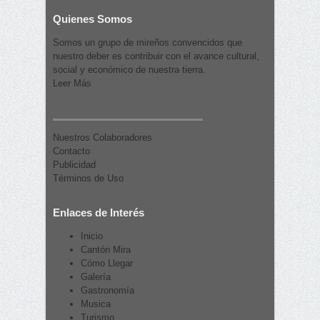
Quienes Somos
Somos un grupo de mireños convencidos que
nuestro deber es contribuir con el avance cultural,
social y económico de nuestra tierra.
Leer Más
Nuestros Colaboradores
Contacto
Publicidad
Términos de Uso
Enlaces de Interés
Inicio
Cantón Mira
Cómo Llegar
Galería
Gastronomía
Musica
Turismo