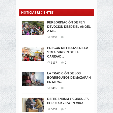
NOTICIAS RECIENTES
PEREGRINACIÓN DE FE Y
PROCESIÓN DE LA VIRGEN
SEGUNDA VUELTA
DEVOCIÓN DESDE EL ÁNGEL
DE LA CARIDAD 2024
ELECCIONES
A MI...
PRESIDENCIALES 2023 EN
3063
0
M...
3398
0
3423
0
LA NAVIDAD ILUMINA A MIRA
PREGÓN DE FIESTAS DE LA
-ENCENDIDO DEL ARBOL DE
STMA. VIRGEN DE LA
ELECCION CRUCIAL:
...
CARIDAD...
SEGUNDA VUELTA
3519
0
PRESIDENCIAL EL 1...
3137
0
3475
0
DÍA DE LOS DIFUNTOS EN
LA TRADICIÓN DE LOS
MIRA
BORREGUITOS DE MAZAPÁN
VIRTUALES ASAMBLEISTAS
3442
0
EN MIRA...
POR LA PROVINCIA DEL
CARCHI...
3415
0
SIMPATIZANTES DE ADN -
2047
0
MIRA CELEBRAN EL
REFERENDUM Y CONSULTA
TRIUNFO DE...
POPULAR 2024 EN MIRA
MIRA.EC FUE
2400
0
GALARDONADA
3639
0