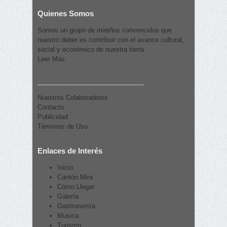
Quienes Somos
Somos un grupo de mireños convencidos que
nuestro deber es contribuir con el avance cultural,
social y económico de nuestra tierra.
Leer Más
Nuestros Colaboradores
Contacto
Publicidad
Términos de Uso
Enlaces de Interés
Inicio
Cantón Mira
Cómo Llegar
Galería
Gastronomía
Musica
Turismo