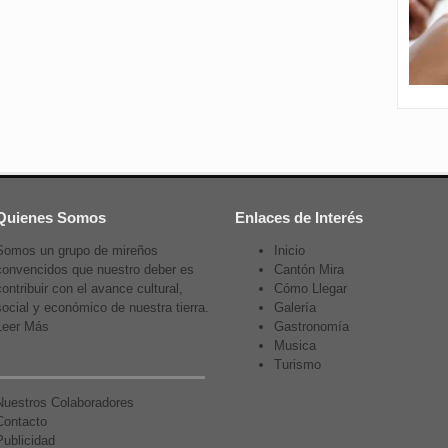
Quienes Somos
Enlaces de Interés
Somos un grupo de mireños
Inicio
convencidos que nuestro deber es
Cantón Mira
contribuir con el avance cultural,
Cómo Llegar
social y económico de nuestra tierra.
Galería
Leer Más
Gastronomía
Musica
Turismo
Nuestros Colaboradores
Contacto
Publicidad