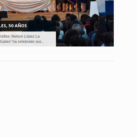
ES, 50 AÑOS
afías: Nelson López La
úales” ha celebrado sus...