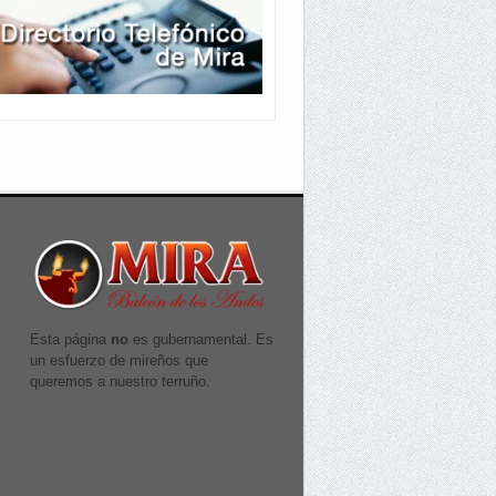
Esta página
no
es gubernamental. Es
un esfuerzo de mireños que
queremos a nuestro terruño.