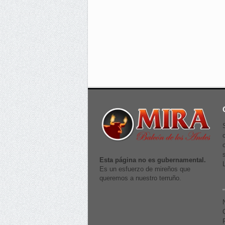
Esta página no es gubernamental.
Es un esfuerzo de mireños que
queremos a nuestro terruño.