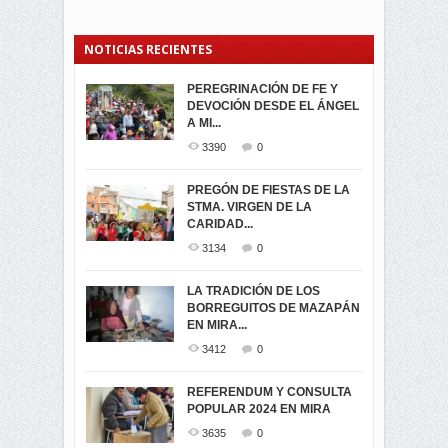
NOTICIAS RECIENTES
PEREGRINACIÓN DE FE Y
PROCESIÓN DE LA VIRGEN
SEGUNDA VUELTA
DEVOCIÓN DESDE EL ÁNGEL
DE LA CARIDAD 2024
ELECCIONES
A MI...
PRESIDENCIALES 2023 EN
3061
0
M...
3390
0
3420
0
LA NAVIDAD ILUMINA A MIRA
PREGÓN DE FIESTAS DE LA
-ENCENDIDO DEL ARBOL DE
STMA. VIRGEN DE LA
ELECCION CRUCIAL:
...
CARIDAD...
SEGUNDA VUELTA
3518
0
PRESIDENCIAL EL 1...
3134
0
3473
0
DÍA DE LOS DIFUNTOS EN
LA TRADICIÓN DE LOS
MIRA
BORREGUITOS DE MAZAPÁN
VIRTUALES ASAMBLEISTAS
3439
0
EN MIRA...
POR LA PROVINCIA DEL
CARCHI...
3412
0
SIMPATIZANTES DE ADN -
2045
0
MIRA CELEBRAN EL
REFERENDUM Y CONSULTA
TRIUNFO DE...
POPULAR 2024 EN MIRA
MIRA.EC FUE
2393
0
GALARDONADA
3635
0