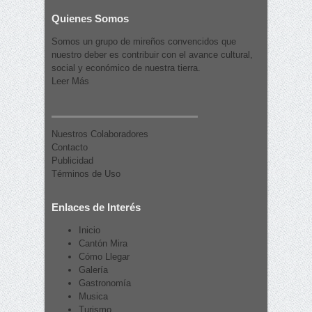
Quienes Somos
Somos un grupo de mireños convencidos que
nuestro deber es contribuir con el avance cultural,
social y económico de nuestra tierra.
Leer Más
Nuestros Colaboradores
Contacto
Publicidad
Términos de Uso
Enlaces de Interés
Inicio
Cantón Mira
Cómo Llegar
Galería
Gastronomía
Musica
Turismo