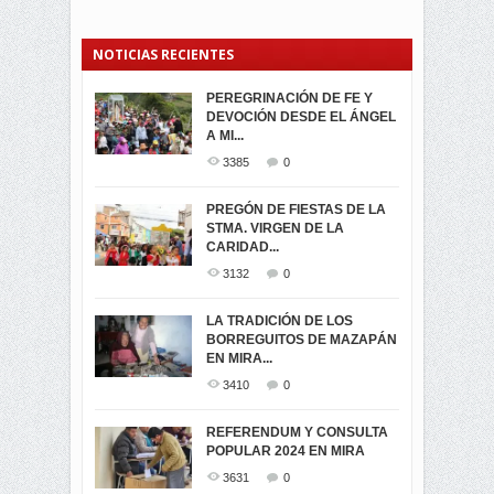
NOTICIAS RECIENTES
PEREGRINACIÓN DE FE Y
PROCESIÓN DE LA VIRGEN
SEGUNDA VUELTA
DEVOCIÓN DESDE EL ÁNGEL
DE LA CARIDAD 2024
ELECCIONES
A MI...
PRESIDENCIALES 2023 EN
3057
0
M...
3385
0
3419
0
LA NAVIDAD ILUMINA A MIRA
PREGÓN DE FIESTAS DE LA
-ENCENDIDO DEL ARBOL DE
STMA. VIRGEN DE LA
ELECCION CRUCIAL:
...
CARIDAD...
SEGUNDA VUELTA
3513
0
PRESIDENCIAL EL 1...
3132
0
3471
0
DÍA DE LOS DIFUNTOS EN
LA TRADICIÓN DE LOS
MIRA
BORREGUITOS DE MAZAPÁN
VIRTUALES ASAMBLEISTAS
3438
0
EN MIRA...
POR LA PROVINCIA DEL
CARCHI...
3410
0
SIMPATIZANTES DE ADN -
2042
0
MIRA CELEBRAN EL
REFERENDUM Y CONSULTA
TRIUNFO DE...
POPULAR 2024 EN MIRA
MIRA.EC FUE
2391
0
GALARDONADA
3631
0