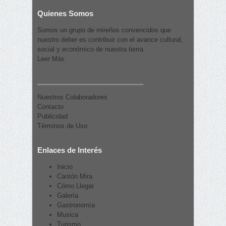
Quienes Somos
Somos un grupo de mireños convencidos que
nuestro deber es contribuir con el avance cultural,
social y económico de nuestra tierra.
Leer Más
Nuestros Colaboradores
Contacto
Publicidad
Términos de Uso
Enlaces de Interés
Inicio
Cantón Mira
Cómo Llegar
Galería
Gastronomía
Musica
Turismo