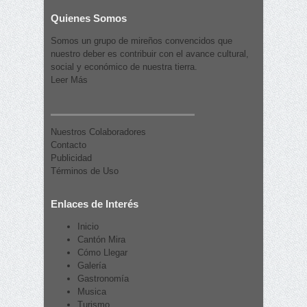
Quienes Somos
Somos un grupo de mireños convencidos que
nuestro deber es contribuir con el avance cultural,
social y económico de nuestra tierra.
Leer Más
Nuestros Colaboradores
Contacto
Publicidad
Términos de Uso
Enlaces de Interés
Inicio
Cantón Mira
Cómo Llegar
Galería
Gastronomía
Musica
Turismo