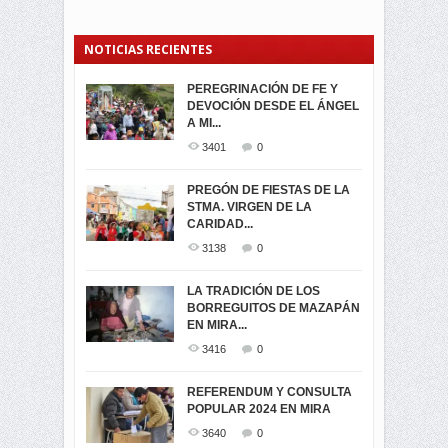
NOTICIAS RECIENTES
PEREGRINACIÓN DE FE Y
PROCESIÓN DE LA VIRGEN
SEGUNDA VUELTA
DEVOCIÓN DESDE EL ÁNGEL
DE LA CARIDAD 2024
ELECCIONES
A MI...
PRESIDENCIALES 2023 EN
3063
0
M...
3401
0
3423
0
LA NAVIDAD ILUMINA A MIRA
PREGÓN DE FIESTAS DE LA
-ENCENDIDO DEL ARBOL DE
STMA. VIRGEN DE LA
ELECCION CRUCIAL:
...
CARIDAD...
SEGUNDA VUELTA
3520
0
PRESIDENCIAL EL 1...
3138
0
3475
0
DÍA DE LOS DIFUNTOS EN
LA TRADICIÓN DE LOS
MIRA
BORREGUITOS DE MAZAPÁN
VIRTUALES ASAMBLEISTAS
3442
0
EN MIRA...
POR LA PROVINCIA DEL
CARCHI...
3416
0
SIMPATIZANTES DE ADN -
2048
0
MIRA CELEBRAN EL
REFERENDUM Y CONSULTA
TRIUNFO DE...
POPULAR 2024 EN MIRA
MIRA.EC FUE
2402
0
GALARDONADA
3640
0