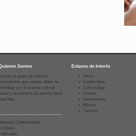
Quienes Somos
Enlaces de Interés
Somos un grupo de mireños
Inicio
convencidos que nuestro deber es
Cantón Mira
contribuir con el avance cultural,
Cómo Llegar
social y económico de nuestra tierra.
Galería
Leer Más
Gastronomía
Musica
Turismo
Nuestros Colaboradores
Contacto
Publicidad