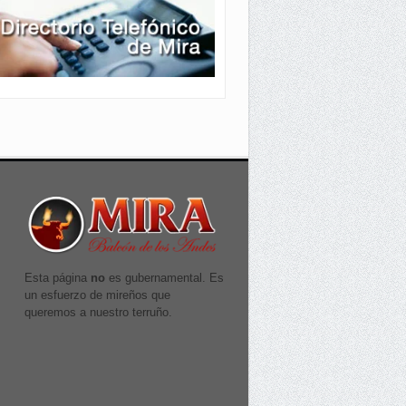
Esta página
no
es gubernamental. Es
un esfuerzo de mireños que
queremos a nuestro terruño.