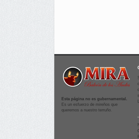
Esta página no es gubernamental.
Es un esfuerzo de mireños que
queremos a nuestro terruño.