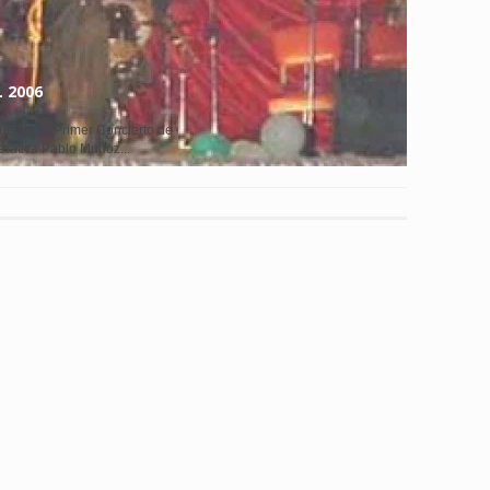
 2006
ue fue el Primer Concierto de
rativa Pablo Muñoz...