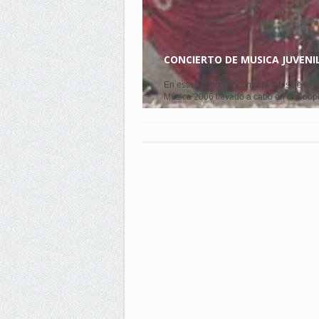
CONCIERTO DE MUSICA JUVENIL
En esta sección encontrará fotos de lo q
Música 2006 llevado a cabo en la Coope