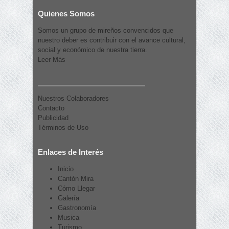
Quienes Somos
Somos un grupo de mireños convencidos que
nuestro deber es contribuir con el avance cultural,
social y económico de nuestra tierra.
Leer Más
Nuestros Colaboradores
Contacto
Publicidad
Términos de Uso
Enlaces de Interés
Inicio
Cantón Mira
Cómo Llegar
Galería
Gastronomía
Musica
Turismo