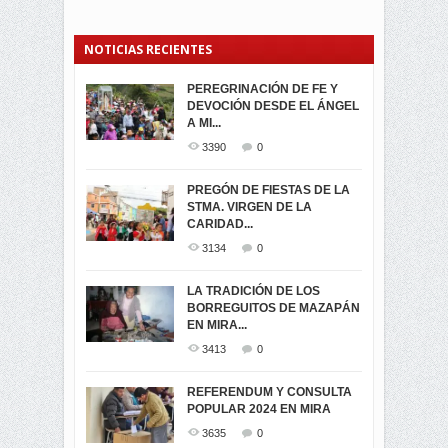
NOTICIAS RECIENTES
PEREGRINACIÓN DE FE Y
PROCESIÓN DE LA VIRGEN
SEGUNDA VUELTA
DEVOCIÓN DESDE EL ÁNGEL
DE LA CARIDAD 2024
ELECCIONES
A MI...
PRESIDENCIALES 2023 EN
3061
0
M...
3390
0
3420
0
LA NAVIDAD ILUMINA A MIRA
PREGÓN DE FIESTAS DE LA
-ENCENDIDO DEL ARBOL DE
STMA. VIRGEN DE LA
ELECCION CRUCIAL:
...
CARIDAD...
SEGUNDA VUELTA
3518
0
PRESIDENCIAL EL 1...
3134
0
3473
0
DÍA DE LOS DIFUNTOS EN
LA TRADICIÓN DE LOS
MIRA
BORREGUITOS DE MAZAPÁN
VIRTUALES ASAMBLEISTAS
3439
0
EN MIRA...
POR LA PROVINCIA DEL
CARCHI...
3413
0
SIMPATIZANTES DE ADN -
2045
0
MIRA CELEBRAN EL
REFERENDUM Y CONSULTA
TRIUNFO DE...
POPULAR 2024 EN MIRA
MIRA.EC FUE
2393
0
GALARDONADA
3635
0