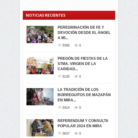
NOTICIAS RECIENTES
PEREGRINACIÓN DE FE Y
PROCESIÓN DE LA VIRGEN
SEGUNDA VUELTA
DEVOCIÓN DESDE EL ÁNGEL
DE LA CARIDAD 2024
ELECCIONES
A MI...
PRESIDENCIALES 2023 EN
3062
0
M...
3395
0
3421
0
LA NAVIDAD ILUMINA A MIRA
PREGÓN DE FIESTAS DE LA
-ENCENDIDO DEL ARBOL DE
STMA. VIRGEN DE LA
ELECCION CRUCIAL:
...
CARIDAD...
SEGUNDA VUELTA
3518
0
PRESIDENCIAL EL 1...
3135
0
3475
0
DÍA DE LOS DIFUNTOS EN
LA TRADICIÓN DE LOS
MIRA
BORREGUITOS DE MAZAPÁN
VIRTUALES ASAMBLEISTAS
3441
0
EN MIRA...
POR LA PROVINCIA DEL
CARCHI...
3414
0
SIMPATIZANTES DE ADN -
2045
0
MIRA CELEBRAN EL
REFERENDUM Y CONSULTA
TRIUNFO DE...
POPULAR 2024 EN MIRA
MIRA.EC FUE
2395
0
GALARDONADA
3637
0