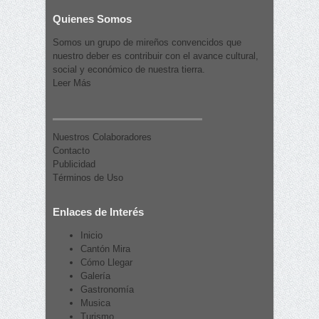
Quienes Somos
Somos un grupo de mireños convencidos que
nuestro deber es contribuir con el avance cultural,
social y económico de nuestra tierra.
Leer Más
Nuestros Colaboradores
Contacto
Publicidad
Términos de Uso
Enlaces de Interés
Inicio
Cantón Mira
Cómo Llegar
Galería
Gastronomía
Musica
Turismo