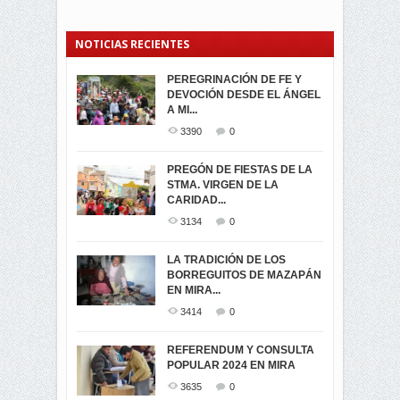
NOTICIAS RECIENTES
PEREGRINACIÓN DE FE Y
PROCESIÓN DE LA VIRGEN
SEGUNDA VUELTA
DEVOCIÓN DESDE EL ÁNGEL
DE LA CARIDAD 2024
ELECCIONES
A MI...
PRESIDENCIALES 2023 EN
3061
0
M...
3390
0
3420
0
LA NAVIDAD ILUMINA A MIRA
PREGÓN DE FIESTAS DE LA
-ENCENDIDO DEL ARBOL DE
STMA. VIRGEN DE LA
ELECCION CRUCIAL:
...
CARIDAD...
SEGUNDA VUELTA
3518
0
PRESIDENCIAL EL 1...
3134
0
3473
0
DÍA DE LOS DIFUNTOS EN
LA TRADICIÓN DE LOS
MIRA
BORREGUITOS DE MAZAPÁN
VIRTUALES ASAMBLEISTAS
3439
0
EN MIRA...
POR LA PROVINCIA DEL
CARCHI...
3414
0
SIMPATIZANTES DE ADN -
2045
0
MIRA CELEBRAN EL
REFERENDUM Y CONSULTA
TRIUNFO DE...
POPULAR 2024 EN MIRA
MIRA.EC FUE
2394
0
GALARDONADA
3635
0