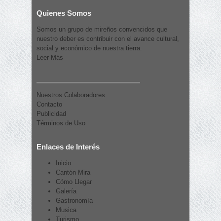
Quienes Somos
Somos un grupo de mireños convencidos que
nuestro deber es contribuir con el avance cultural,
social y económico de nuestra tierra.
Leer Más
Nuestros Colaboradores
Contacto
Publicidad
Términos de Uso
Enlaces de Interés
Inicio
Cantón Mira
Cómo Llegar
Galería
Gastronomía
Musica
Turismo