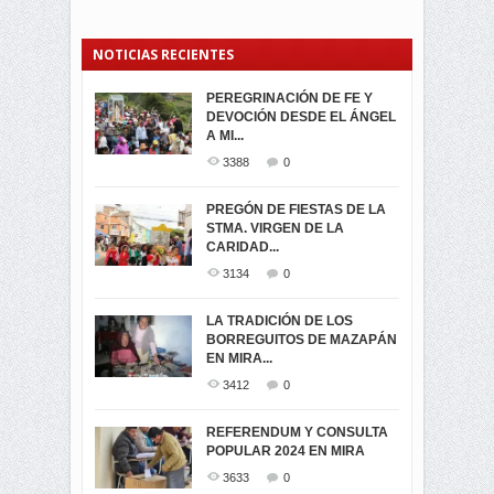
NOTICIAS RECIENTES
PEREGRINACIÓN DE FE Y
PROCESIÓN DE LA VIRGEN
SEGUNDA VUELTA
DEVOCIÓN DESDE EL ÁNGEL
DE LA CARIDAD 2024
ELECCIONES
A MI...
PRESIDENCIALES 2023 EN
3059
0
M...
3388
0
3420
0
LA NAVIDAD ILUMINA A MIRA
PREGÓN DE FIESTAS DE LA
-ENCENDIDO DEL ARBOL DE
STMA. VIRGEN DE LA
ELECCION CRUCIAL:
...
CARIDAD...
SEGUNDA VUELTA
3517
0
PRESIDENCIAL EL 1...
3134
0
3472
0
DÍA DE LOS DIFUNTOS EN
LA TRADICIÓN DE LOS
MIRA
BORREGUITOS DE MAZAPÁN
VIRTUALES ASAMBLEISTAS
3439
0
EN MIRA...
POR LA PROVINCIA DEL
CARCHI...
3412
0
SIMPATIZANTES DE ADN -
2044
0
MIRA CELEBRAN EL
REFERENDUM Y CONSULTA
TRIUNFO DE...
POPULAR 2024 EN MIRA
MIRA.EC FUE
2392
0
GALARDONADA
3633
0