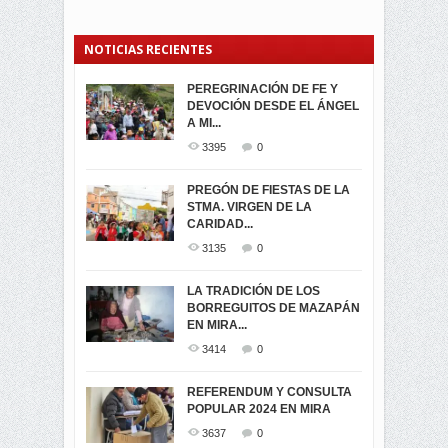
NOTICIAS RECIENTES
PEREGRINACIÓN DE FE Y
PROCESIÓN DE LA VIRGEN
SEGUNDA VUELTA
DEVOCIÓN DESDE EL ÁNGEL
DE LA CARIDAD 2024
ELECCIONES
A MI...
PRESIDENCIALES 2023 EN
3062
0
M...
3395
0
3423
0
LA NAVIDAD ILUMINA A MIRA
PREGÓN DE FIESTAS DE LA
-ENCENDIDO DEL ARBOL DE
STMA. VIRGEN DE LA
ELECCION CRUCIAL:
...
CARIDAD...
SEGUNDA VUELTA
3519
0
PRESIDENCIAL EL 1...
3135
0
3475
0
DÍA DE LOS DIFUNTOS EN
LA TRADICIÓN DE LOS
MIRA
BORREGUITOS DE MAZAPÁN
VIRTUALES ASAMBLEISTAS
3441
0
EN MIRA...
POR LA PROVINCIA DEL
CARCHI...
3414
0
SIMPATIZANTES DE ADN -
2046
0
MIRA CELEBRAN EL
REFERENDUM Y CONSULTA
TRIUNFO DE...
POPULAR 2024 EN MIRA
MIRA.EC FUE
2396
0
GALARDONADA
3637
0