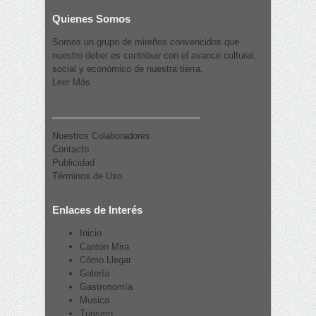
Quienes Somos
Somos un grupo de mireños convencidos que
nuestro deber es contribuir con el avance cultural,
social y económico de nuestra tierra.
Leer Más
Nuestros Colaboradores
Contacto
Publicidad
Términos de Uso
Enlaces de Interés
Inicio
Cantón Mira
Cómo Llegar
Galería
Gastronomía
Musica
Turismo