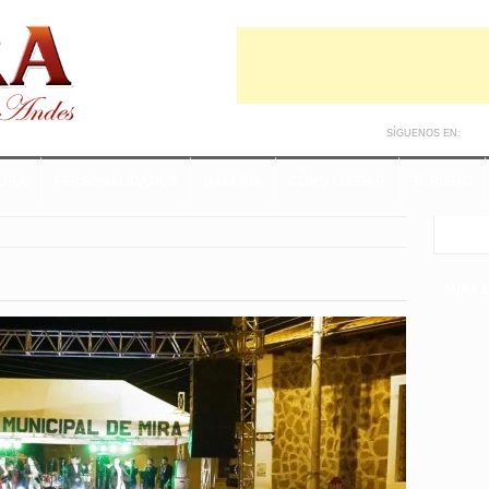
SÍGUENOS EN:
TURA
PERSONALIDADES
GALERIA
CÓMO LLEGAR
TURISMO
MIRA 