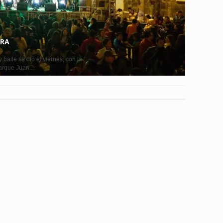
IRA
baile se dio el viernes; con la
arque Juan...