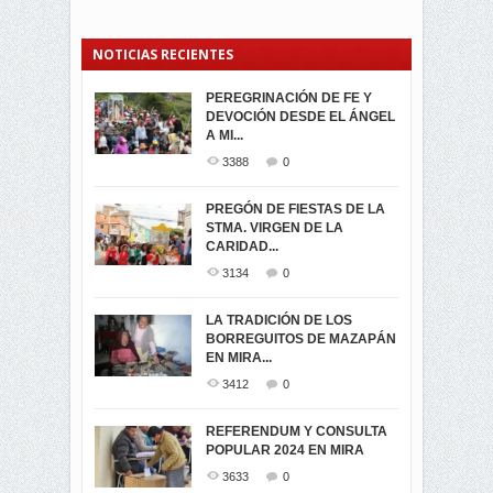
NOTICIAS RECIENTES
PEREGRINACIÓN DE FE Y
PROCESIÓN DE LA VIRGEN
SEGUNDA VUELTA
DEVOCIÓN DESDE EL ÁNGEL
DE LA CARIDAD 2024
ELECCIONES
A MI...
PRESIDENCIALES 2023 EN
3059
0
M...
3388
0
3420
0
LA NAVIDAD ILUMINA A MIRA
PREGÓN DE FIESTAS DE LA
-ENCENDIDO DEL ARBOL DE
STMA. VIRGEN DE LA
ELECCION CRUCIAL:
...
CARIDAD...
SEGUNDA VUELTA
3517
0
PRESIDENCIAL EL 1...
3134
0
3472
0
DÍA DE LOS DIFUNTOS EN
LA TRADICIÓN DE LOS
MIRA
BORREGUITOS DE MAZAPÁN
VIRTUALES ASAMBLEISTAS
3439
0
EN MIRA...
POR LA PROVINCIA DEL
CARCHI...
3412
0
SIMPATIZANTES DE ADN -
2044
0
MIRA CELEBRAN EL
REFERENDUM Y CONSULTA
TRIUNFO DE...
POPULAR 2024 EN MIRA
MIRA.EC FUE
2392
0
GALARDONADA
3633
0