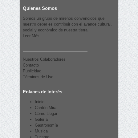
Quienes Somos
Somos un grupo de mireños convencidos que
nuestro deber es contribuir con el avance cultural,
social y económico de nuestra tierra.
Leer Más
Nuestros Colaboradores
Contacto
Publicidad
Términos de Uso
Enlaces de Interés
Inicio
Cantón Mira
Cómo Llegar
Galería
Gastronomía
Musica
Turismo