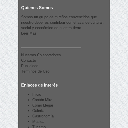
Quienes Somos
Somos un grupo de mireños convencidos que
nuestro deber es contribuir con el avance cultural,
social y económico de nuestra tierra.
Leer Más
Nuestros Colaboradores
Contacto
Publicidad
Términos de Uso
Enlaces de Interés
Inicio
Cantón Mira
Cómo Llegar
Galería
Gastronomía
Musica
Turismo