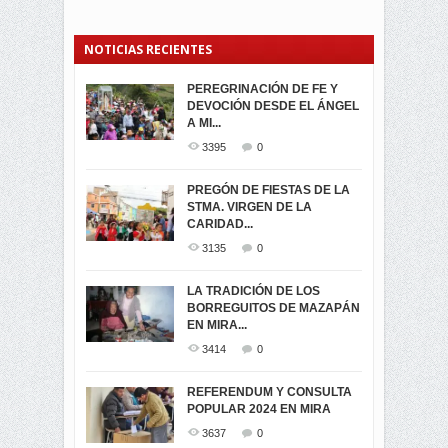
NOTICIAS RECIENTES
PEREGRINACIÓN DE FE Y
PROCESIÓN DE LA VIRGEN
SEGUNDA VUELTA
DEVOCIÓN DESDE EL ÁNGEL
DE LA CARIDAD 2024
ELECCIONES
A MI...
PRESIDENCIALES 2023 EN
3062
0
M...
3395
0
3423
0
LA NAVIDAD ILUMINA A MIRA
PREGÓN DE FIESTAS DE LA
-ENCENDIDO DEL ARBOL DE
STMA. VIRGEN DE LA
ELECCION CRUCIAL:
...
CARIDAD...
SEGUNDA VUELTA
3519
0
PRESIDENCIAL EL 1...
3135
0
3475
0
DÍA DE LOS DIFUNTOS EN
LA TRADICIÓN DE LOS
MIRA
BORREGUITOS DE MAZAPÁN
VIRTUALES ASAMBLEISTAS
3441
0
EN MIRA...
POR LA PROVINCIA DEL
CARCHI...
3414
0
SIMPATIZANTES DE ADN -
2046
0
MIRA CELEBRAN EL
REFERENDUM Y CONSULTA
TRIUNFO DE...
POPULAR 2024 EN MIRA
MIRA.EC FUE
2396
0
GALARDONADA
3637
0