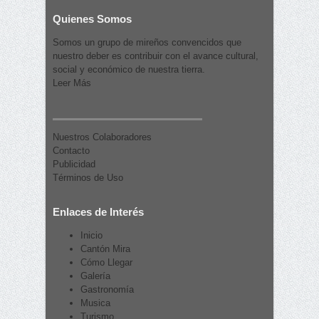
Quienes Somos
Somos un grupo de mireños convencidos que
nuestro deber es contribuir con el avance cultural,
social y económico de nuestra tierra.
Leer Más
Nuestros Colaboradores
Contacto
Publicidad
Términos de Uso
Enlaces de Interés
Inicio
Cantón Mira
Cómo Llegar
Galería
Gastronomía
Musica
Turismo