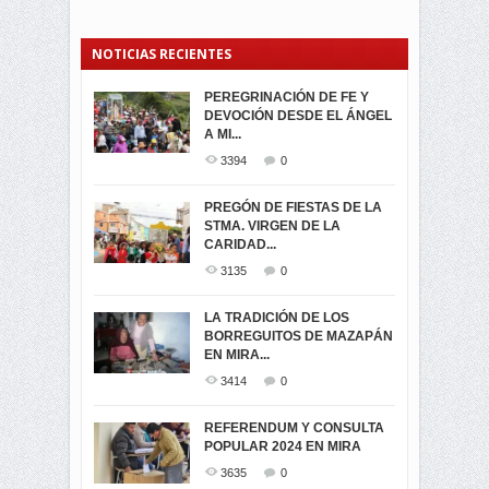
NOTICIAS RECIENTES
PEREGRINACIÓN DE FE Y
PROCESIÓN DE LA VIRGEN
SEGUNDA VUELTA
DEVOCIÓN DESDE EL ÁNGEL
DE LA CARIDAD 2024
ELECCIONES
A MI...
PRESIDENCIALES 2023 EN
3062
0
M...
3394
0
3421
0
LA NAVIDAD ILUMINA A MIRA
PREGÓN DE FIESTAS DE LA
-ENCENDIDO DEL ARBOL DE
STMA. VIRGEN DE LA
ELECCION CRUCIAL:
...
CARIDAD...
SEGUNDA VUELTA
3518
0
PRESIDENCIAL EL 1...
3135
0
3473
0
DÍA DE LOS DIFUNTOS EN
LA TRADICIÓN DE LOS
MIRA
BORREGUITOS DE MAZAPÁN
VIRTUALES ASAMBLEISTAS
3440
0
EN MIRA...
POR LA PROVINCIA DEL
CARCHI...
3414
0
SIMPATIZANTES DE ADN -
2045
0
MIRA CELEBRAN EL
REFERENDUM Y CONSULTA
TRIUNFO DE...
POPULAR 2024 EN MIRA
MIRA.EC FUE
2394
0
GALARDONADA
3635
0