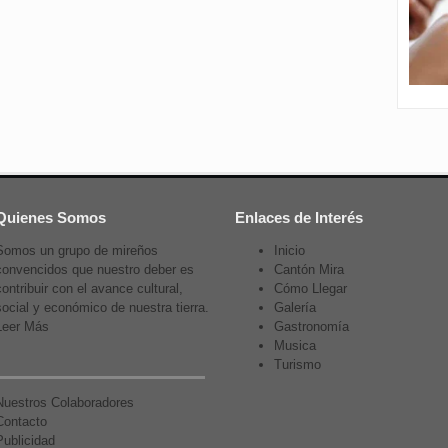
Quienes Somos
Enlaces de Interés
Somos un grupo de mireños
Inicio
convencidos que nuestro deber es
Cantón Mira
contribuir con el avance cultural,
Cómo Llegar
social y económico de nuestra tierra.
Galería
Leer Más
Gastronomía
Musica
Turismo
Nuestros Colaboradores
Contacto
Publicidad