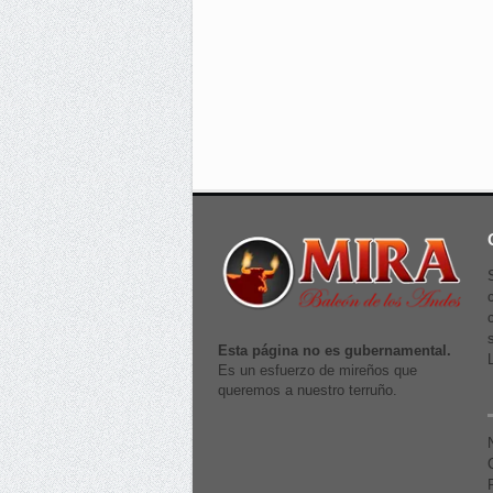
Esta página no es gubernamental.
Es un esfuerzo de mireños que
queremos a nuestro terruño.