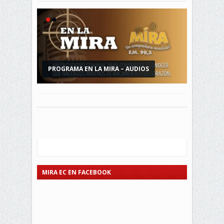
PROGRAMA EN LA MIRA – AUDIOS
VIDEO: DÚO MARCO Y JORGE, AMAR Y
VIVIR
MIRA EC EN FACEBOOK