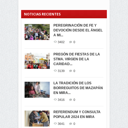
NOTICIAS RECIENTES
PEREGRINACIÓN DE FE Y
PROCESIÓN DE LA VIRGEN
SEGUNDA VUELTA
DEVOCIÓN DESDE EL ÁNGEL
DE LA CARIDAD 2024
ELECCIONES
A MI...
PRESIDENCIALES 2023 EN
3063
0
M...
3402
0
3423
0
LA NAVIDAD ILUMINA A MIRA
PREGÓN DE FIESTAS DE LA
-ENCENDIDO DEL ARBOL DE
STMA. VIRGEN DE LA
ELECCION CRUCIAL:
...
CARIDAD...
SEGUNDA VUELTA
3521
0
PRESIDENCIAL EL 1...
3139
0
3475
0
DÍA DE LOS DIFUNTOS EN
LA TRADICIÓN DE LOS
MIRA
BORREGUITOS DE MAZAPÁN
VIRTUALES ASAMBLEISTAS
3442
0
EN MIRA...
POR LA PROVINCIA DEL
CARCHI...
3416
0
SIMPATIZANTES DE ADN -
2048
0
MIRA CELEBRAN EL
REFERENDUM Y CONSULTA
TRIUNFO DE...
POPULAR 2024 EN MIRA
MIRA.EC FUE
2403
0
GALARDONADA
3641
0