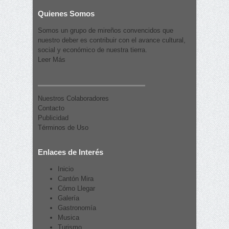
Quienes Somos
Somos un grupo de mireños convencidos que
nuestro deber es contribuir con el avance cultural,
social y económico de nuestra tierra.
Leer Más
Nuestros Colaboradores
Contacto
Publicidad
Términos de Uso
Enlaces de Interés
Inicio
Cantón Mira
Cómo Llegar
Galería
Gastronomía
Musica
Turismo