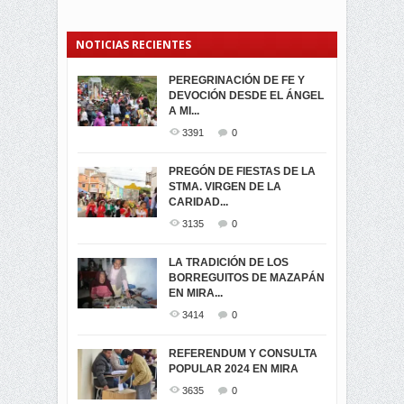
NOTICIAS RECIENTES
PEREGRINACIÓN DE FE Y
PROCESIÓN DE LA VIRGEN
SEGUNDA VUELTA
DEVOCIÓN DESDE EL ÁNGEL
DE LA CARIDAD 2024
ELECCIONES
A MI...
PRESIDENCIALES 2023 EN
3062
0
M...
3391
0
3421
0
LA NAVIDAD ILUMINA A MIRA
PREGÓN DE FIESTAS DE LA
-ENCENDIDO DEL ARBOL DE
STMA. VIRGEN DE LA
ELECCION CRUCIAL:
...
CARIDAD...
SEGUNDA VUELTA
3518
0
PRESIDENCIAL EL 1...
3135
0
3473
0
DÍA DE LOS DIFUNTOS EN
LA TRADICIÓN DE LOS
MIRA
BORREGUITOS DE MAZAPÁN
VIRTUALES ASAMBLEISTAS
3440
0
EN MIRA...
POR LA PROVINCIA DEL
CARCHI...
3414
0
SIMPATIZANTES DE ADN -
2045
0
MIRA CELEBRAN EL
REFERENDUM Y CONSULTA
TRIUNFO DE...
POPULAR 2024 EN MIRA
MIRA.EC FUE
2394
0
GALARDONADA
3635
0