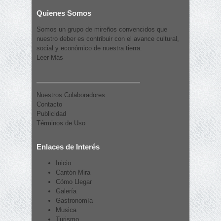
Quienes Somos
Somos un grupo de mireños convencidos que
nuestro deber es contribuir con el avance cultural,
social y económico de nuestra tierra.
Leer Más
Nuestros Colaboradores
Contacto
Publicidad
Términos de Uso
Enlaces de Interés
Inicio
Cantón Mira
Cómo Llegar
Galería
Gastronomía
Musica
Turismo